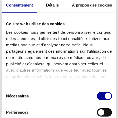
Consentement
Détails
À propos des cookies
Life Fitness Inspire 95R
Life Fitness IC5 avec MyRide
VX Personal
2.163,33
3.340,00
Taxes incluses
Taxes incluses
Ce site web utilise des cookies.
Les cookies nous permettent de personnaliser le contenu
et les annonces, d'offrir des fonctionnalités relatives aux
médias sociaux et d'analyser notre trafic. Nous
partageons également des informations sur l'utilisation de
notre site avec nos partenaires de médias sociaux, de
publicité et d'analyse, qui peuvent combiner celles-ci
avec d'autres informations que vous leur avez fournies
ou qu'ils ont collectées lors de votre utilisation de leurs
services.
Sélection
Nécessaires
Life Fitness Powermill Climber
Life Fitness MJ5
du
Discover SE 95
consentement
4.999,00
6.433,83
Taxes incluses
Taxes incluses
Préférences