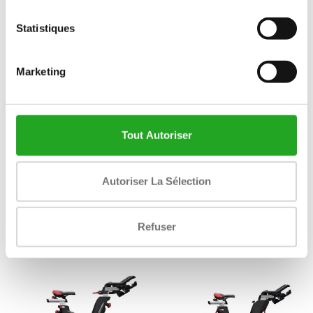
Statistiques
Marketing
Tout Autoriser
Life Fitness Vélo droit Life
Life Fitness banc multi-
Autoriser La Sélection
Fitness Discover SE3 HD
réglable
2.799,00
934,83
Taxes incluses
Taxes incluses
Refuser