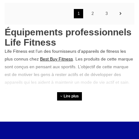
1
2
3
Équipements professionnels
Life Fitness
Life Fitness est l’un des fournisseurs d’appareils de fitness les
plus connus chez
Best Buy Fitness
. Les produits de cette marque
sont conçus en pensant aux sportifs. L’objectif de cette marque
est de motiver les gens à rester actifs et de développer des
appareils qui les aident à maintenir un mode de vie actif et sain.
Dans notre gamme, vous trouverez divers appareils de fitness
Lire plus
Life Fitness destinés aussi bien à la musculation qu’à
l’entraînement cardiovasculaire.
Pourquoi choisir les
appareils Life Fitness ?
Il existe plusieurs raisons de choisir Life Fitness :