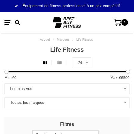
Équipement de fitness professionnel à un prix compétitif
0
Accueil
/
Marques
/
Life Fitness
Life Fitness
24
Min: €
0
Max: €
6500
Les plus vus
Toutes les marques
Filtres