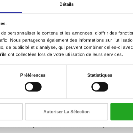
Détails
ies.
e personnaliser le contenu et les annonces, d'offrir des fonctio
rafic. Nous partageons également des informations sur l'utilisati
, de publicité et d'analyse, qui peuvent combiner celles-ci avec
ils ont collectées lors de votre utilisation de leurs services.
 dare2ride fuego
TechnoGym Group Cycle
rainer intelligent
Ride Hero 2 Connect
Préférences
Statistiques
5
1.499,00
Taxes incluses
Taxes incluses
ont les vélos d'intérieur et com
ntérieur sont des vélos stationnaires spécialisés, conçus spécifiquemen
Autoriser La Sélection
 aux vélos d'appartement ordinaires, les vélos d'intérieur utilisent un
uide. Chez
Best Buy Fitness
, vous trouverez une vaste gamme de vélos d