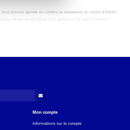
ous pouvez ajuster en continu la résistance du volant d'inertie,
 niveau de forme physique. Ces systèmes de vélos d'intérieur
ération légères aux simulations d'escalade intensives et aux
 interactifs qui affichent des images réalistes de parcours
vante et immersive.
d'intérieur pour votre santé
oix idéal pour les
équipements de fitness à domicile
.
 Un entraînement régulier sur un vélo d'intérieur renforce votre
eilleure endurance.
ltanément. Vos jambes, fessiers, ischio-jambiers, mollets et
nt entre le pédalage debout et assis, vous entraînez différents
 que le cyclisme en salle est une activité à faible impact, ce
rts à fort impact.
Mon compte
 investissement. Une séance intensive peut brûler jusqu'à 600
Informations sur le compte
s pouvez vous entraîner à la maison à tout moment de la journée,