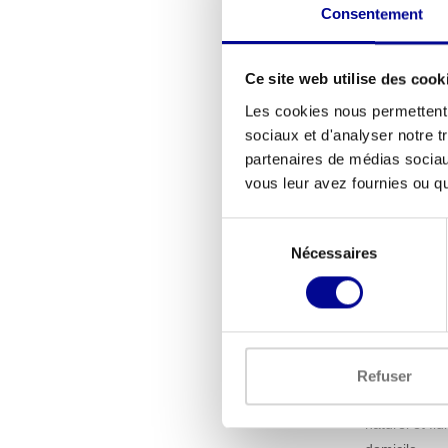
Consentement
Ce site web utilise des cook
Les cookies nous permettent d
sociaux et d'analyser notre t
partenaires de médias sociaux
vous leur avez fournies ou qu'
Dare2Ride
Sélection
1.0 home t
Nécessaires
du
769,9
consentement
Que s
Les vélos d'i
Refuser
Contrairement
naturel et fl