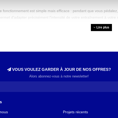
e fonctionnement est simple mais efficace : pendant que vous pédalez, v
ermet d'adapter précisément l'intensité de votre entraînement à votre
our permettre différentes formes d'entraînement, des sorties de récup
Lire plus
e sprint. Beaucoup de nos modèles professionnels sont équipés d'écrans
t de paysages montagneux, offrant une expérience d'entraînement moti
ages de l'entraînement sur vélo 
n salle offre de nombreux avantages pour la santé, ce qui en fait un ch
 c'est un excellent moyen d'améliorer votre condition cardiovasculaire.
VOUS VOULEZ GARDER À JOUR DE NOS OFFRES?
poumons, ce qui est essentiel pour une bonne santé générale et une m
Alors abonnez-vous à notre newsletter!
 un vélo d'intérieur, vous entraînez plusieurs groupes musculaires simu
 abdominale sont intensément activés à chaque entraînement. En alterna
laires et augmentez l'efficacité de votre séance. Un grand avantage est
u'il sollicite moins vos articulations que la course à pied ou d'autres spo
s
onnes souhaitant perdre du poids, un vélo d'intérieur est un excellent
 nous
Projets récents
heure, selon votre poids et l'intensité de l'entraînement. De plus, vou