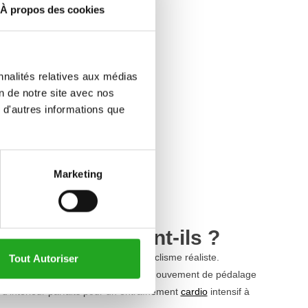
À propos des cookies
nnalités relatives aux médias
on de notre site avec nos
 d'autres informations que
Marketing
ment fonctionnent-ils ?
t pour simuler une expérience de cyclisme réaliste.
Tout Autoriser
 volant d'inertie lourd qui assure un mouvement de pédalage
'intérieur parfaits pour un entraînement
cardio
intensif à