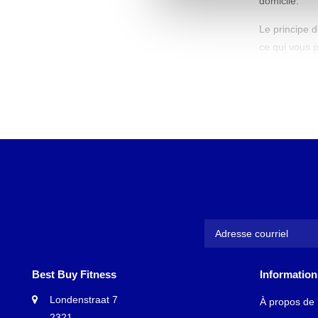
domicile.
Le principe d
ce qui vous p
sont conçus p
intervalles d
stimulants e
Avant
Le cyclisme e
Premièrement,
cœur et vos 
De plus, avec
votre sangle
groupes muscu
qui signifie q
Best Buy Fitness
Information
Pour les pers
Londenstraat 7
À propos de
calories par 
2321