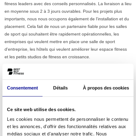
fitness leaders avec des conseils personnalisés. La livraison a lieu
en moyenne sous 2 à 3 jours ouvrables. Pour les projets plus
importants, nous nous occupons également de l'installation et du
placement. Cela fait de nous un partenaire fiable pour les salles
de sport qui souhaitent être rapidement opérationnelles, les
entreprises qui veulent mettre en place une salle de sport
d'entreprise, les hôtels qui veulent améliorer leur espace fitness
et les petits studios de fitness en croissance.
Nos conseillers connaissent le marché professionnel et travaillent
sans frais cachés. Vous obtenez un aperçu clair de ce que vous
choisissez, de son coût et de la date de réception.
Consentement
Détails
À propos des cookies
Contactez-nous pour des
conseils professionnels
Ce site web utilise des cookies.
personnalisés
Les cookies nous permettent de personnaliser le contenu
et les annonces, d'offrir des fonctionnalités relatives aux
Vous souhaitez savoir ce que Best Buy Fitness peut faire pour
médias sociaux et d'analyser notre trafic. Nous
votre entreprise ou votre salle de sport ? Contactez-nous