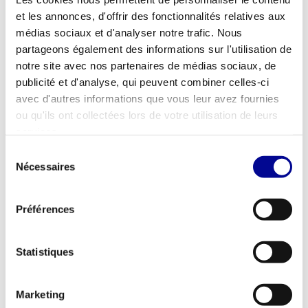
professionnels ? Alors consultez nos
projets récents
et laissez-
et les annonces, d'offrir des fonctionnalités relatives aux
vous inspirer.
médias sociaux et d'analyser notre trafic. Nous
partageons également des informations sur l'utilisation de
Que vous ouvriez une salle de sport complète, réalisiez un
notre site avec nos partenaires de médias sociaux, de
espace de fitness d'entreprise ou souhaitiez construire votre salle
publicité et d'analyse, qui peuvent combiner celles-ci
de sport idéale à domicile : nous veillons à ce que tout soit parfait.
avec d'autres informations que vous leur avez fournies
Prêt à aménager votre salle de sport de manière professionnelle
ou qu'ils ont collectées lors de votre utilisation de leurs
? Contactez-nous dès aujourd'hui via le formulaire de contact.
services.
Vous pouvez également nous appeler ou nous envoyer un e-mail.
Sélection
Nécessaires
du
Envoyer un e-mail
consentement
Appelez immédiatement
Préférences
Statistiques
Nous joindre
Marketing
Vous souhaitez savoir quelles sont les possibilités,