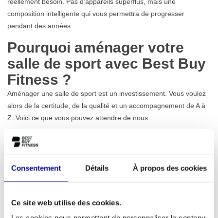
réellement besoin. Pas d'appareils superflus, mais une
composition intelligente qui vous permettra de progresser
pendant des années.
Pourquoi aménager votre
salle de sport avec Best Buy
Fitness ?
Aménager une salle de sport est un investissement. Vous voulez
alors de la certitude, de la qualité et un accompagnement de A à
Z. Voici ce que vous pouvez attendre de nous :
Conseils personnalisés adaptés à votre espace et à votre
public cible
Équipements de haute qualité pour usage professionnel et
domestique
Consentement
Détails
À propos des cookies
Accompagnement complet de la conception à la livraison
Solutions pour les projets B2B et B2C
Curieux de savoir comment nous avons aménagé des salles de
Ce site web utilise des cookies.
sport, des entreprises et d'autres lieux d'entraînement
Les cookies nous permettent de personnaliser le contenu