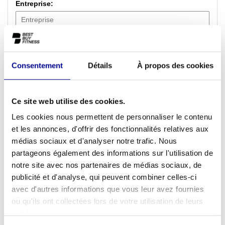
Entreprise:
Courriel:
*
Consentement
Détails
À propos des cookies
Téléphone:
Sujet:
*
Ce site web utilise des cookies.
Les cookies nous permettent de personnaliser le contenu
et les annonces, d'offrir des fonctionnalités relatives aux
Message:
*
médias sociaux et d'analyser notre trafic. Nous
partageons également des informations sur l'utilisation de
notre site avec nos partenaires de médias sociaux, de
publicité et d'analyse, qui peuvent combiner celles-ci
* Champs obligatoires
avec d'autres informations que vous leur avez fournies
ou qu'ils ont collectées lors de votre utilisation de leurs
Envoyer
services.