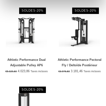
SOLDES-20%
SOLDES-20%
Athletic Performance Dual
Athletic Performance Pectoral
Adjustable Pulley AP6
Fly / Deltoïde Postérieur
4.023,86
3.181,46
Taxes incluses
Taxes incluses
€5.029,83
€3.976,83
SOLDES-20%