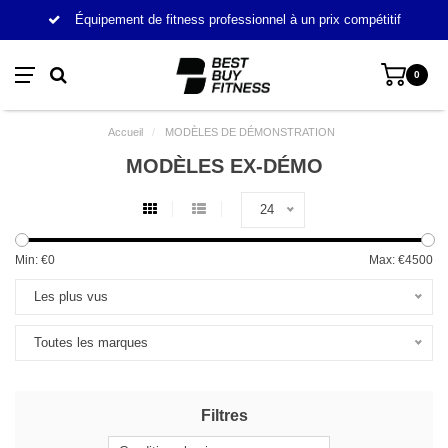
Équipement de fitness professionnel à un prix compétitif
0
Accueil
/
MODÈLES DE DÉMONSTRATION
MODÈLES EX-DÉMO
24
Min: €
0
Max: €
4500
Les plus vus
Toutes les marques
Filtres