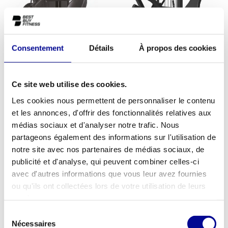
Consentement
Détails
À propos des cookies
Athletic Performance Seated
Athletic Performance Leg Curl
Ce site web utilise des cookies.
Leg Extension / leg curl AP8
AP6
2.807,06
3.181,46
Les cookies nous permettent de personnaliser le contenu
Taxes incluses
Taxes incluses
€3.508,83
€3.976,83
et les annonces, d'offrir des fonctionnalités relatives aux
médias sociaux et d'analyser notre trafic. Nous
partageons également des informations sur l'utilisation de
SOLDES-20%
SOLDES-20%
notre site avec nos partenaires de médias sociaux, de
publicité et d'analyse, qui peuvent combiner celles-ci
avec d'autres informations que vous leur avez fournies
ou qu'ils ont collectées lors de votre utilisation de leurs
services.
Sélection
Nécessaires
du