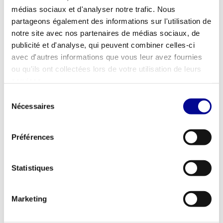
médias sociaux et d'analyser notre trafic. Nous
1071 GK Amsterdam
partageons également des informations sur l'utilisation de
+31 20 642 6707
notre site avec nos partenaires de médias sociaux, de
publicité et d'analyse, qui peuvent combiner celles-ci
www.cte.nl
avec d'autres informations que vous leur avez fournies
ou qu'ils ont collectées lors de votre utilisation de leurs
info@productlease.nl
services.
Envoyer un e-mail
Sélection
Nécessaires
du
Appelez immédiatement
consentement
Préférences
Nous joindre
Statistiques
Vous souhaitez savoir quelles sont les possibilités,
Marketing
ou avez-vous déjà une question précise concernant
la location, le leasing ou l'achat ? Laissez vos