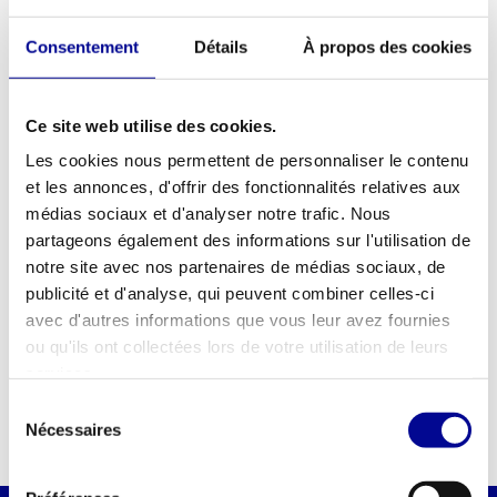
Athletic Performance
Consentement
Détails
À propos des cookies
Sprinttrack
3.069,99
Taxes incluses
Ce site web utilise des cookies.
Sols de fitness
Les cookies nous permettent de personnaliser le contenu
et les annonces, d'offrir des fonctionnalités relatives aux
Des revêtements de sol de fitness de qualité constituent la base
médias sociaux et d'analyser notre trafic. Nous
de tout espace d'entraînement professionnel et protègent votre
partageons également des informations sur l'utilisation de
surface contre les dommages. Que vous aménagiez une salle de
notre site avec nos partenaires de médias sociaux, de
sport complète ou que vous souhaitiez vous entraîner à la maison
publicité et d'analyse, qui peuvent combiner celles-ci
avec des
poids
et des appareils de fitness, un bon revêtement de
avec d'autres informations que vous leur avez fournies
sol sportif est essentiel pour la sécurité et le confort. Chez
Best
ou qu'ils ont collectées lors de votre utilisation de leurs
Buy Fitness
, vous trouverez des dalles de fitness de haute
services.
qualité d'Athletic Performance qui assurent un amorti optimal et
Lire plus
Sélection
une isolation phonique. Les dalles de sol en caoutchouc
Nécessaires
du
absorbent les chocs et réduisent le bruit, ce qui est idéal lorsque
consentement
des haltères et des poids tombent sur le sol pendant des