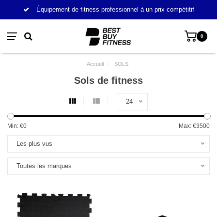
Équipement de fitness professionnel à un prix compétitif
0
Accueil
/
SOLS
Sols de fitness
24
Min: €
0
Max: €
3500
Les plus vus
Toutes les marques