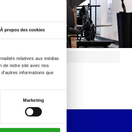
À propos des cookies
Garantie d'un an en standard
nnalités relatives aux médias
on de notre site avec nos
 d'autres informations que
Marketing