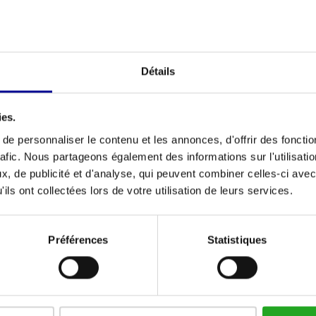
Détails
ies.
rix compétitif
e personnaliser le contenu et les annonces, d'offrir des fonctio
rafic. Nous partageons également des informations sur l'utilisati
, de publicité et d'analyse, qui peuvent combiner celles-ci avec
ils ont collectées lors de votre utilisation de leurs services.
Préférences
Statistiques
VOUS VOULEZ GARDER À JOUR DE NOS OFFRES?