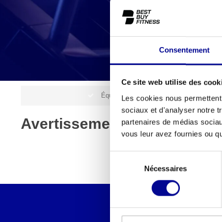
Consentement
Ce site web utilise des cook
Équipement de fitness professionnel à un p
Les cookies nous permettent d
sociaux et d'analyser notre t
Avertissement
partenaires de médias sociaux
vous leur avez fournies ou qu'
Sélection
Nécessaires
du
consentement