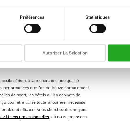
Hauteur
binaison d'un design robuste et d'une expérience
Préférences
Statistiques
e magnétique assure un réglage silencieux et
Poids
y-V est facile d'entretien et pratiquement
Couleur
sans déranger vos colocataires. Le cadre en acier
t jusqu'à 160 kg, ce qui garantit la
stabilité à
le vélo convient aux utilisateurs mesurant de 140
Autoriser La Sélection
los d'intérieur pour la maison
si vous souhaitez
domicile sérieux à la recherche d'une qualité
t les performances que l'on ne trouve normalement
salles de sport, les hôtels ou les cabinets de
çu pour être utilisé toute la journée, nécessite
onfortable et efficace. Vous cherchez des moyens
 de fitness professionnelles
, où nous proposons