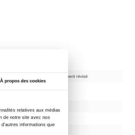
ysique
utilisé - entièrement révisé
À propos des cookies
le et
140-210 cm
'utilisateur
l supporté
160 kg (353 lb)
nnalités relatives aux médias
on de notre site avec nos
1 170 mm
 d'autres informations que
590 mm