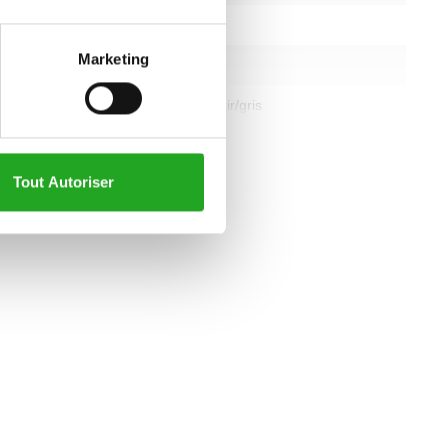
1 040 mm
Marketing
67 kg
noir/jaune ou noir/gris
all specifications
Tout Autoriser