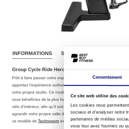
INFORMATIONS
SPÉCIFICATIONS
CONDI
Group Cycle Ride Hero
Consentement
Prêt à faire passer votre expérience cycliste au niveau supérieu
apportez l'expérience authentique d'un cours de cyclisme en sa
votre propre studio. Ce modèle est un appareil haut de gamme e
Ce site web utilise des cook
vous bénéficiez de la plus haute qualité à un prix équitable. Nos
Les cookies nous permettent d
vélo d'intérieur, afin qu'il soit prêt à l'emploi pour les entraîne
sociaux et d'analyser notre t
agrandir votre propre salle de sport ou que vous recherchiez d
partenaires de médias sociaux
ce modèle de
Technogym
est un choix intelligent et durable.
vous leur avez fournies ou qu'