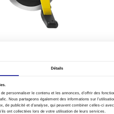
TIONS D'EXPÉDITION
Condition ph
Détails
r ? Avec le
Group Cycle Ride Hero
, vous
Taille minima
lle professionnel directement chez vous ou dans
maximale de l
ntièrement reconditionné, ce qui signifie que
ies.
 techniciens ont soigneusement vérifié et testé ce
Poids maxima
e personnaliser le contenu et les annonces, d'offrir des fonctio
ments les plus intenses. Que vous souhaitiez
rafic. Nous partageons également des informations sur l'utilisati
Longueur
es
vélos d'intérieur
fiables pour votre salle de sport,
, de publicité et d'analyse, qui peuvent combiner celles-ci avec
Largeur
ils ont collectées lors de votre utilisation de leurs services.