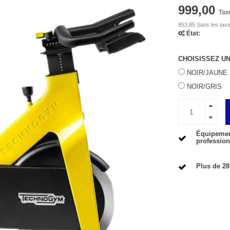
999,00
Tax
853,85 Sans les tax
État:
CHOISISSEZ U
NOIR/JAUNE
NOIR/GRIS
Équipement
profession
Plus de 28