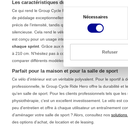
Les caractéristiques du Group Cycle Ride Hero
Sélection
Ce qui rend le Group Cycle Ride Hero si populaire, c'est la com
Nécessaires
du
de pédalage exceptionnellement fluide. Le système de résistanc
consentement
précis de l'intensité, tandis que la transmission par courroie Pol
silencieuse. Cela rend le vélo idéal pour un usage domestique, 
est conçu pour un usage intensif et peut supporter un poids allan
chaque sprint
. Grâce aux nombreuses possibilités de réglage, 
Refuser
à 210 cm. N'hésitez pas à consulter notre
gamme complète de vé
comparer différents modèles.
Parfait pour la maison et pour la salle de sport
Ce vélo d'intérieur est un véritable polyvalent. Pour le sportif à 
professionnelle, le Group Cycle Ride Hero offre la durabilité e
qu'en salle de sport. Pour les clients professionnels tels que les 
physiothérapie, c'est un excellent investissement. Le vélo est con
peu d'entretien et offre à chaque utilisateur un entraînement c
d'aménager votre salle de sport ? Alors, consultez nos
solutions
des options d'achat, de location et de leasing.