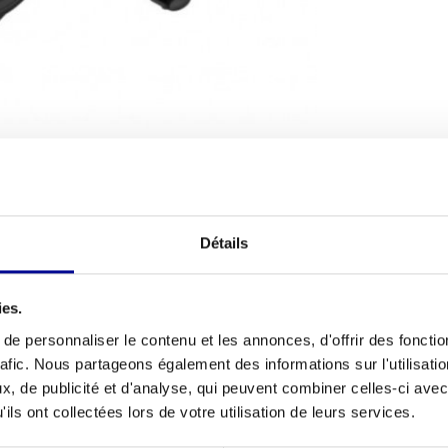
TIONS D'EXPÉDITION
Détails
Condition ph
é à un usage intensif ? Le vélo droit Athletic
Nombre de p
uste. Ce modèle est un appareil entièrement
ies.
'un équipement haut de gamme pour une fraction du
Nombre de n
e personnaliser le contenu et les annonces, d'offrir des fonctio
vélo d'appartement, afin qu'il soit parfaitement
d'entraîneme
rafic. Nous partageons également des informations sur l'utilisati
t à domicile, mais aussi pour les
installations
, de publicité et d'analyse, qui peuvent combiner celles-ci avec
Ceinture tho
les. La construction solide d'
Athletic Performance
ils ont collectées lors de votre utilisation de leurs services.
possible