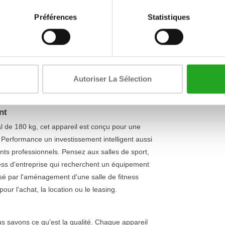
Fonction de 
thletic Performance
fréquence ca
Préférences
Statistiques
fond, ce vélo d'appartement s'adapte sans effort
églables électroniquement
et 42 programmes
Affichage
ent. Les capteurs de fréquence cardiaque intégrés
Réglage de la
 à vous entraîner de manière ciblée et efficace.
es pendant votre entraînement, telles que le
Alimentation 
Autoriser La Sélection
Athletic Performance offre ainsi toutes les
nels.
nt
al de 180 kg, cet appareil est conçu pour une
tic Performance un investissement intelligent aussi
nts professionnels. Pensez aux salles de sport,
ness d'entreprise qui recherchent un équipement
ssé par l'aménagement d'une salle de fitness
pour l'achat, la location ou le leasing.
us savons ce qu'est la qualité. Chaque appareil