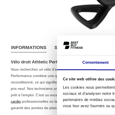
INFORMATIONS
SPÉCIFICATIONS
CONDI
Vélo droit Athletic Performance
Consentement
Vous recherchez un vélo d'appartement fiable et polyvalent, adapt
Performance combine une qualité professionnelle avec un prix j
Ce site web utilise des cook
reconditionné, ce qui signifie que vous obtenez la durabilité d
Les cookies nous permettent d
prix neuf. Nos techniciens ont soigneusement vérifié et testé ce 
sociaux et d'analyser notre t
prêt à l'emploi. C'est un excellent choix pour votre salle de spor
partenaires de médias sociaux
cardio
professionnelles où la qualité et la fiabilité sont primordia
vous leur avez fournies ou qu'
garantit des années de plaisir d'entraînement.