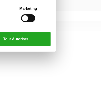
mesure de la
oui
rdiaque
Marketing
lcd
 résistance
Électronique
électrique
220 V
Tout Autoriser
all specifications