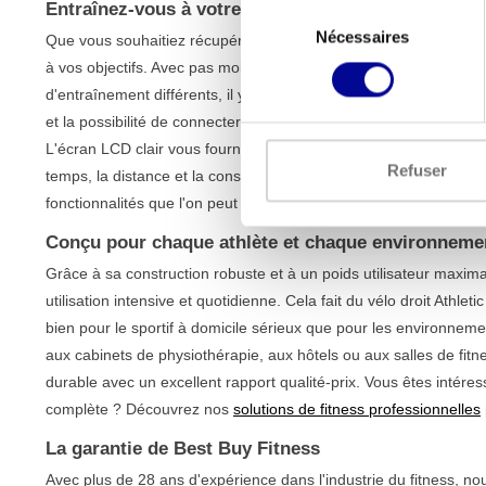
Entraînez-vous à votre niveau avec le vélo droit A
Sélection
Nécessaires
du
Que vous souhaitiez récupérer tranquillement ou vous donner à 
consentement
à vos objectifs. Avec pas moins de
25 niveaux de résistance r
d'entraînement différents, il y a toujours un défi qui vous convi
et la possibilité de connecter une ceinture pectorale vous aident
L'écran LCD clair vous fournit toutes les informations important
Refuser
temps, la distance et la consommation de calories. Ce vélo droit 
fonctionnalités que l'on peut attendre des
vélos droits
profession
Conçu pour chaque athlète et chaque environneme
Grâce à sa construction robuste et à un poids utilisateur maxim
utilisation intensive et quotidienne. Cela fait du vélo droit Athle
bien pour le sportif à domicile sérieux que pour les environneme
aux cabinets de physiothérapie, aux hôtels ou aux salles de fit
durable avec un excellent rapport qualité-prix. Vous êtes intére
complète ? Découvrez nos
solutions de fitness professionnelles
La garantie de Best Buy Fitness
Avec plus de 28 ans d'expérience dans l'industrie du fitness, no