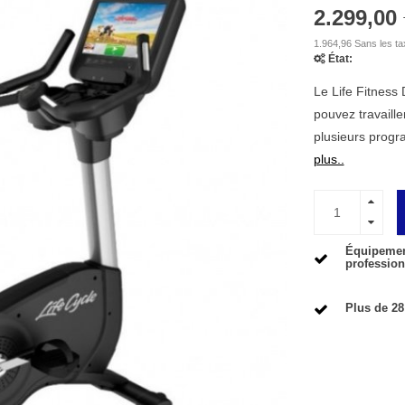
2.299,00
1.964,96 Sans les t
État:
Le Life Fitness
pouvez travaille
plusieurs progr
plus..
Équipement
profession
Plus de 28