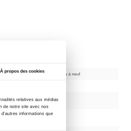
À propos des cookies
ysique
d'occasion remis à neuf
rogrammes
42
iveaux
25
nnalités relatives aux médias
nt
on de notre site avec nos
 d'autres informations que
racique
oui