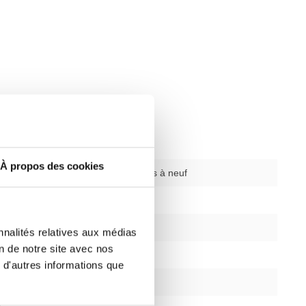
À propos des cookies
ysique
d'occasion remis à neuf
éments
sans objet
12 mois
nnalités relatives aux médias
on de notre site avec nos
oui
 d'autres informations que
argent/noir