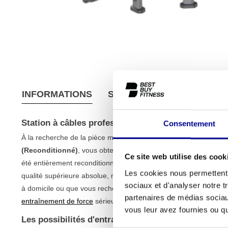
INFORMATIONS
SPÉCIFICATIONS
CONDI
Station à câbles professionnel (Reconditionné)
Consentement
À la recherche de la pièce maîtresse de votre espace d'entraî
(Reconditionné)
, vous obtenez une solution tout-en-un pour 
Ce site web utilise des cook
été entièrement reconditionné et testé de manière approfondie p
Les cookies nous permettent d
qualité supérieure absolue, mais à un prix beaucoup plus juste. 
sociaux et d'analyser notre t
à domicile ou que vous recherchiez un appareil fiable pour votre 
partenaires de médias sociaux
entraînement de force
sérieux.
vous leur avez fournies ou qu'
Les possibilités d'entraînement de cette station à 