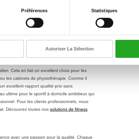
Longueur
sa durabilité. La construction est entièrement en
Préférences
Statistiques
une
stabilité maximale
, même pendant les
Largeur
 souplement réglables, vous permettant de varier à
Hauteur
availliez la force, la masse musculaire ou la
tance à votre objectif. C'est le type d'équipement
eures salles de sport. Curieux de connaître les
Autoriser La Sélection
câbles
.
dien. Cela en fait un excellent choix pour les
s ou les cabinets de physiothérapie. Comme il
un excellent rapport qualité-prix sans
 ultime pour le sportif à domicile ambitieux qui
onnel. Pour les clients professionnels, nous
hat. Découvrez toutes nos
solutions de fitness
ence avec une passion pour la qualité. Chaque