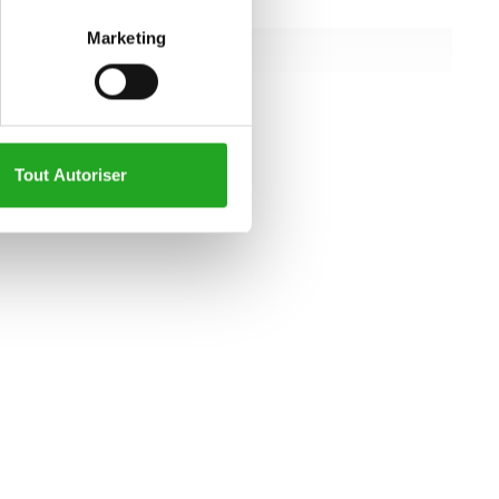
498 cm
Marketing
364 cm
239 cm
all specifications
Tout Autoriser