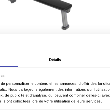
TIONS D'EXPÉDITION
Détails
Condition ph
nement ? Avec ce
Station à câbles professionnel
Nombre d'él
un entraînement complet du corps. Ce modèle a
ies.
ar nos experts. Vous êtes ainsi assuré d'une
Garantie
e personnaliser le contenu et les annonces, d'offrir des fonctio
Que vous souhaitiez améliorer votre salle de sport
rafic. Nous partageons également des informations sur l'utilisati
salle de sport, cette station constitue la base d'un
Réglable
, de publicité et d'analyse, qui peuvent combiner celles-ci avec
ils ont collectées lors de votre utilisation de leurs services.
Couleur
câbles professionnelle