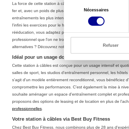
Sélection
La force de cette station à câbles réside dans sa polyvalence et 
Nécessaires
du
fer et, avec un poids de plus de 1000 kg, cet appareil garantit 
consentement
entraînements les plus intenses. Les poulies sont facilement et
l'infini les exercices pour le haut et le bas du corps. Que vous tr
rééducation, vous adaptez parfaitement le mouvement et la résis
professionnel que l'on ne trouve normalement que dans les meill
Refuser
alternatives ? Découvrez notre gamme complète de
stations à 
Idéal pour un usage domestique et professionnel
Cette station à câbles est conçue pour un usage intensif et quoti
salles de sport, les studios d'entraînement personnel, les hôtel
s'agit d'un modèle entièrement reconditionné, vous bénéficiez d'
compromettre les performances. C'est également la mise à niveau
souhaite aménager un espace d'entraînement complet et professi
proposons des options de leasing et de location en plus de l'ac
professionnelles
.
Votre station à câbles via Best Buy Fitness
Chez Best Buy Fitness, nous combinons plus de 28 ans d'expéri