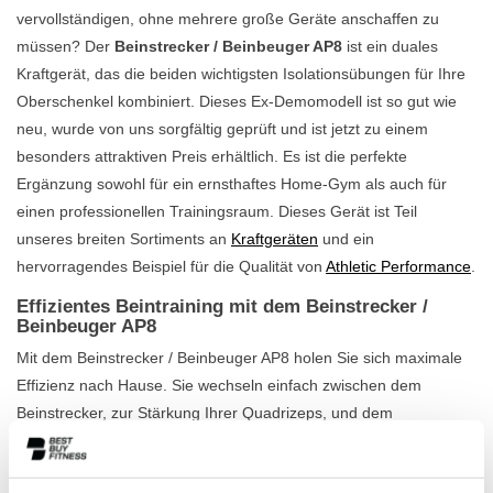
vervollständigen, ohne mehrere große Geräte anschaffen zu
müssen? Der
Beinstrecker / Beinbeuger AP8
ist ein duales
Kraftgerät, das die beiden wichtigsten Isolationsübungen für Ihre
Oberschenkel kombiniert. Dieses Ex-Demomodell ist so gut wie
neu, wurde von uns sorgfältig geprüft und ist jetzt zu einem
besonders attraktiven Preis erhältlich. Es ist die perfekte
Ergänzung sowohl für ein ernsthaftes Home-Gym als auch für
einen professionellen Trainingsraum. Dieses Gerät ist Teil
unseres breiten Sortiments an
Kraftgeräten
und ein
hervorragendes Beispiel für die Qualität von
Athletic Performance
.
Effizientes Beintraining mit dem Beinstrecker /
Beinbeuger AP8
Mit dem Beinstrecker / Beinbeuger AP8 holen Sie sich maximale
Effizienz nach Hause. Sie wechseln einfach zwischen dem
Beinstrecker, zur Stärkung Ihrer Quadrizeps, und dem
Beinbeuger, der sich auf Ihre Hamstrings konzentriert. Dank der
vielfältigen Einstellmöglichkeiten passen Sie das Gerät genau an