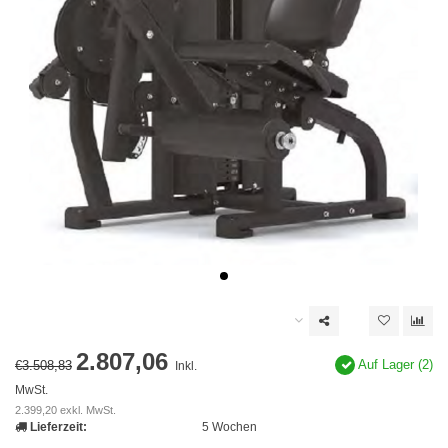
2.807,06
Auf Lager (2)
€3.508,83
Inkl.
MwSt.
2.399,20 exkl. MwSt.
Lieferzeit:
5 Wochen