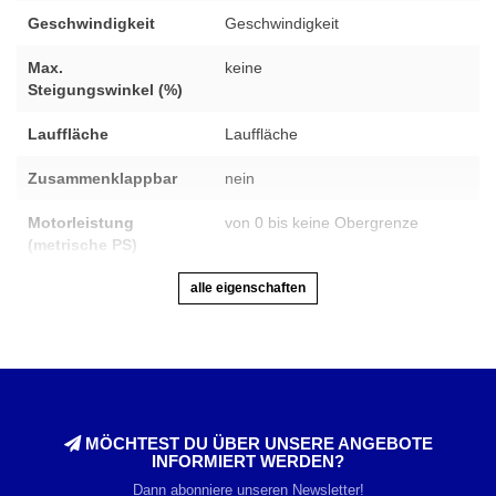
Geschwindigkeit
Geschwindigkeit
Max.
keine
Steigungswinkel (%)
Lauffläche
Lauffläche
Zusammenklappbar
nein
Motorleistung
von 0 bis keine Obergrenze
(metrische PS)
alle eigenschaften
MÖCHTEST DU ÜBER UNSERE ANGEBOTE
INFORMIERT WERDEN?
Dann abonniere unseren Newsletter!