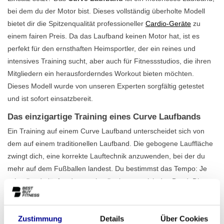
bei dem du der Motor bist. Dieses vollständig überholte Modell
bietet dir die Spitzenqualität professioneller
Cardio-Geräte
zu
einem fairen Preis. Da das Laufband keinen Motor hat, ist es
perfekt für den ernsthaften Heimsportler, der ein reines und
intensives Training sucht, aber auch für Fitnessstudios, die ihren
Mitgliedern ein herausforderndes Workout bieten möchten.
Dieses Modell wurde von unseren Experten sorgfältig getestet
und ist sofort einsatzbereit.
Das einzigartige Training eines Curve Laufbands
Ein Training auf einem Curve Laufband unterscheidet sich von
dem auf einem traditionellen Laufband. Die gebogene Lauffläche
zwingt dich, eine korrekte Lauftechnik anzuwenden, bei der du
mehr auf dem Fußballen landest. Du bestimmst das Tempo: Je
schneller du läufst, desto schneller bewegt sich das Band. Dies
führt zu einer höheren Kalorienverbrennung und einem
effektiveren Training. Mit einem maximalen Benutzergewicht von
180 kg beim Laufen ist dieses Gerät für die intensivsten
Zustimmung
Details
Über Cookies