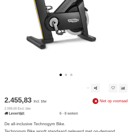
2.455,83
Niet op voorraad
Incl. btw
2.099,00 Excl. btw
Levertijd:
6 - 8 weken
De all-inclusive Technogym Bike.
Technogym Bike wordt standaard geleverd met on-demand