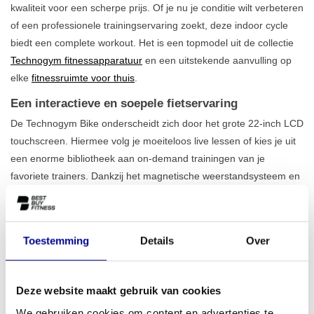
kwaliteit voor een scherpe prijs. Of je nu je conditie wilt verbeteren
of een professionele trainingservaring zoekt, deze indoor cycle
biedt een complete workout. Het is een topmodel uit de collectie
Technogym fitnessapparatuur
en een uitstekende aanvulling op
elke
fitnessruimte voor thuis
.
Een interactieve en soepele fietservaring
De Technogym Bike onderscheidt zich door het grote 22-inch LCD
touchscreen. Hiermee volg je moeiteloos live lessen of kies je uit
een enorme bibliotheek aan on-demand trainingen van je
favoriete trainers. Dankzij het magnetische weerstandsysteem en
de Poly-V riemaandrijving is de trapbeweging niet alleen soepel,
maar ook fluisterstil. Je kunt dus op elk moment van de dag
trainen zonder iemand te storen. Met een instelbare
Toestemming
Details
Over
gebruikershoogte van 140 tot 210 cm en een maximaal
gebruikersgewicht van 160 kg is dit een robuuste fiets die voor
vrijwel iedereen perfect is af te stellen. Bekijk ook ons volledige
Deze website maakt gebruik van cookies
aanbod
indoorcycles
voor meer opties.
We gebruiken cookies om content en advertenties te