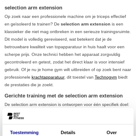
selection arm extension
Op zoek naar een professionele machine om je triceps effectief
en geïsoleerd te trainen? De
selection arm extension
is een
klassieker die niet mag ontbreken in een serieuze trainingsruimte.
Dit model is volledig gereviseerd, wat betekent dat je de
betrouwbare kwaliteit van topapparatuur in huis haalt voor een
scherpe prijs. Onze technici hebben het apparaat zorgvuldig
gecontroleerd en getest, zodat het direct klaar is voor intensief
gebruik. Of je nu je home gym wilt uitbreiden of op zoek bent naar
professionele
krachtapparatuur
, dit toestel van
Technogym
biedt
de prestaties die je zoekt.
Gerichte training met de selection arm extension
De selection arm extension is ontworpen voor één specifiek doel:
het maximaal prikkelen van de triceps. Dankzij de ergonomische
zitting en de voorgevormde armsteunen neem je automatisch een
correcte en stabiele houding aan. Dit minimaliseert de belasting
Toestemming
Details
Over
op je gewrichten en zorgt ervoor dat de focus volledig op de