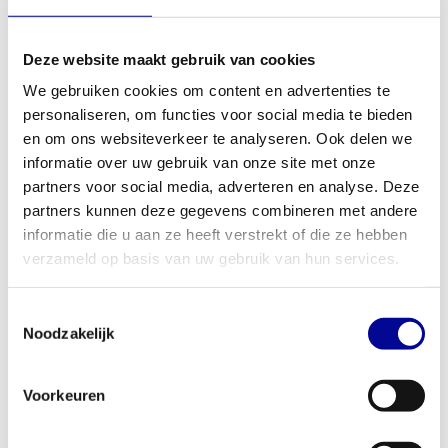
spierontwikkeling ligt. Met een gewichtstapel van 70 kg biedt dit
toestel
voldoende uitdaging voor zowel beginners als
Deze website maakt gebruik van cookies
gevorderde sporters
. De zithoogte is eenvoudig instelbaar,
We gebruiken cookies om content en advertenties te
waardoor gebruikers van verschillende lengtes comfortabel en
personaliseren, om functies voor social media te bieden
veilig kunnen trainen. Het is een perfecte aanvulling op ons
en om ons websiteverkeer te analyseren. Ook delen we
assortiment
upper body trainingsapparatuur
.
informatie over uw gebruik van onze site met onze
Voor wie is deze arm extension ideaal?
partners voor social media, adverteren en analyse. Deze
partners kunnen deze gegevens combineren met andere
Dankzij zijn robuuste constructie en gebruiksvriendelijke ontwerp
informatie die u aan ze heeft verstrekt of die ze hebben
is de selection arm extension een uitstekende keuze voor een
verzameld op basis van uw gebruik van hun services.
brede doelgroep. Voor de serieuze thuissporter is het een
duurzame investering die de kwaliteit van de sportschool
evenaart. Tegelijkertijd is dit toestel perfect geschikt voor
Toestemmingsselectie
Noodzakelijk
professionele omgevingen zoals sportscholen,
fysiotherapiepraktijken en bedrijfsfitnessruimtes. Het apparaat is
gebouwd om jarenlang intensief gebruik te doorstaan met
Voorkeuren
minimaal onderhoud. Ben je ondernemer? Bekijk dan onze
zakelijke fitnessoplossingen
voor de mogelijkheden om te kopen,