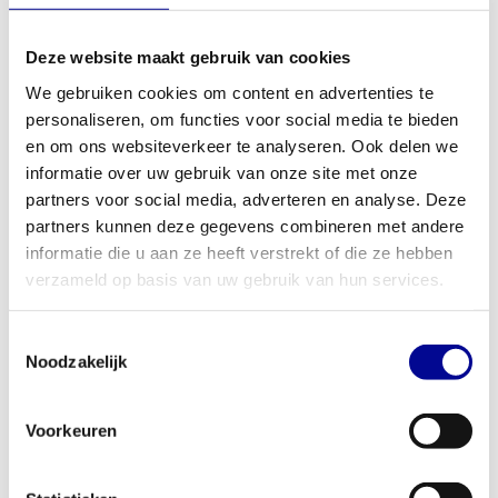
Ideaal voor thuis en professioneel gebruik
Deze website maakt gebruik van cookies
Dankzij het robuuste ontwerp en een maximaal gebruikersgewicht
We gebruiken cookies om content en advertenties te
van 180 kg is dit apparaat gebouwd voor intensief gebruik.
personaliseren, om functies voor social media te bieden
Thuissporters halen een professioneel toestel in huis dat garant
en om ons websiteverkeer te analyseren. Ook delen we
staat voor jarenlang trainingsplezier. Voor zakelijke klanten, zoals
informatie over uw gebruik van onze site met onze
sportscholen, fysiotherapiepraktijken of hotels, is de New Step
partners voor social media, adverteren en analyse. Deze
Excite+ Visioweb een betrouwbare en duurzame investering. Het
partners kunnen deze gegevens combineren met andere
toestel is intensief getest en klaar voor elke uitdaging. Ben je op
informatie die u aan ze heeft verstrekt of die ze hebben
zoek naar een complete inrichting? Ontdek onze
zakelijke
verzameld op basis van uw gebruik van hun services.
fitnessoplossingen
, inclusief de mogelijkheid om apparatuur te
kopen, leasen of huren.
Toestemmingsselectie
Jouw fitnesspartner: Best Buy Fitness
Noodzakelijk
Met meer dan 28 jaar ervaring weten we bij Best Buy Fitness
precies wat een goed fitnessapparaat nodig heeft. Elk
Voorkeuren
gereviseerd toestel is zorgvuldig geselecteerd en getest door
onze eigen specialisten, zodat jij zeker bent van kwaliteit. Daarom