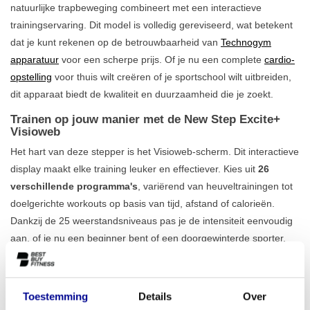
natuurlijke trapbeweging combineert met een interactieve
trainingservaring. Dit model is volledig gereviseerd, wat betekent
dat je kunt rekenen op de betrouwbaarheid van
Technogym
apparatuur
voor een scherpe prijs. Of je nu een complete
cardio-
opstelling
voor thuis wilt creëren of je sportschool wilt uitbreiden,
dit apparaat biedt de kwaliteit en duurzaamheid die je zoekt.
Trainen op jouw manier met de New Step Excite+
Visioweb
Het hart van deze stepper is het Visioweb-scherm. Dit interactieve
display maakt elke training leuker en effectiever. Kies uit
26
verschillende programma's
, variërend van heuveltrainingen tot
doelgerichte workouts op basis van tijd, afstand of calorieën.
Dankzij de 25 weerstandsniveaus pas je de intensiteit eenvoudig
aan, of je nu een beginner bent of een doorgewinterde sporter.
De beweging van de New Step Excite+ Visioweb is ontworpen om
de impact op je gewrichten te minimaliseren, waardoor het een
uitstekende keuze is voor iedereen die effectief wil trainen. Bekijk
Toestemming
Details
Over
ook ons volledige
aanbod aan fitness steppers
voor meer opties.