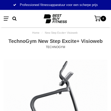
Professioneel fitnessapparatuur voor een scherpe prijs
0
Home
/
New Step Excite+ Visioweb
TechnoGym New Step Excite+ Visioweb
TECHNOGYM