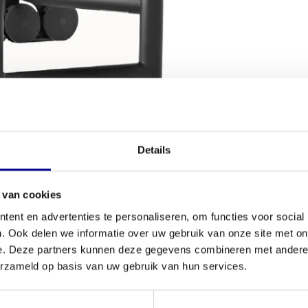
VOORWAARDEN
Details
Conditie
 versterken? De
Element+ lower back
is een
 van cookies
Aantal onder
ste spiergroepen van je lichaam effectief te
ent en advertenties te personaliseren, om functies voor social
ekent dat je de betrouwbaarheid van topapparatuur
Garantie
. Ook delen we informatie over uw gebruik van onze site met on
pparaat zorgvuldig gecontroleerd en getest, zodat
e. Deze partners kunnen deze gegevens combineren met andere i
ede assortiment
krachtapparatuur
, is dit een
Verstelbaar
erzameld op basis van uw gebruik van hun services.
nele fitnessruimtes. Dit toestel is van het
Kleur