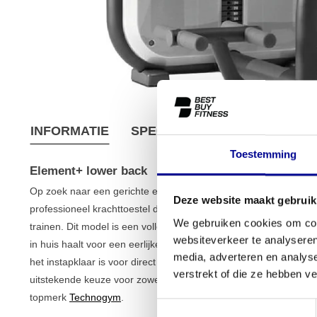
INFORMATIE
SPECIFICATIES
VERZEND
Toestemming
Element+ lower back
Op zoek naar een gerichte en veilige manier om je onderrug te
Deze website maakt gebruik
professioneel krachttoestel dat je helpt om een van de belangrijk
We gebruiken cookies om cont
trainen. Dit model is een volledig gereviseerd toestel, wat bet
websiteverkeer te analyseren
in huis haalt voor een eerlijke prijs. Onze experts hebben het a
media, adverteren en analys
het instapklaar is voor direct gebruik. Als onderdeel van ons br
verstrekt of die ze hebben v
uitstekende keuze voor zowel serieuze thuissporters als professio
topmerk
Technogym
.
Toestemmingsselectie