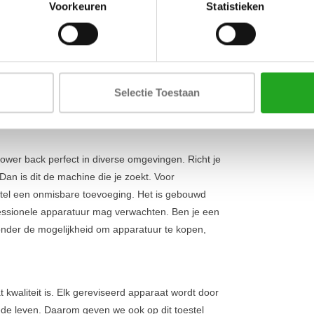
Lengte
t+ lower back
Voorkeuren
Statistieken
rug te isoleren en tegelijkertijd je wervelkolom
Breedte
apparaat precies afstellen op jouw lichaam, wat
Hoogte
eweging. Dit minimaliseert de kans op blessures en
kg biedt het toestel meer dan genoeg uitdaging
Selectie Toestaan
rderde gebruikers die hun kracht willen
om je set compleet te maken.
ower back perfect in diverse omgevingen. Richt je
an is dit de machine die je zoekt. Voor
toestel een onmisbare toevoeging. Het is gebouwd
fessionele apparatuur mag verwachten. Ben je een
onder de mogelijkheid om apparatuur te kopen,
 kwaliteit is. Elk gereviseerd apparaat wordt door
de leven. Daarom geven we ook op dit toestel