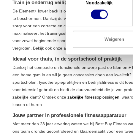
Train je onderrug veilig en effectief met de Elemen
Noodzakelijk
De Element+ lower back is ontworpen om de spieren van de onder
te beschermen. Dankzij de verstelbare rugrol en arm kun je het 
zorgt voor een correcte en comfortabele houding tijdens elke b
maximaliseert het trainingseffect. Met een gewichtsblok van 70 
Weigeren
voor zowel beginnende sporters die werken aan herstel als gevo
vergroten. Bekijk ook onze andere
apparaten voor core training
Ideaal voor thuis, in de sportschool of praktijk
Dankzij het compacte en functionele ontwerp past de Element+ l
een home gym in en wil je geen concessies doen aan kwaliteit? D
sportscholen, fysiotherapiepraktijken en bedrijfsfitness is dit 
voor intensief gebruik en biedt de duurzaamheid die je van pro
zakelijke klant? Ontdek onze
zakelijke fitnessoplossingen
, waar
leasen of huren.
Jouw partner in professionele fitnessapparatuur
Met meer dan 28 jaar ervaring weten we bij Best Buy Fitness wat
ons team grondig gecontroleerd en klaargemaakt voor een twee