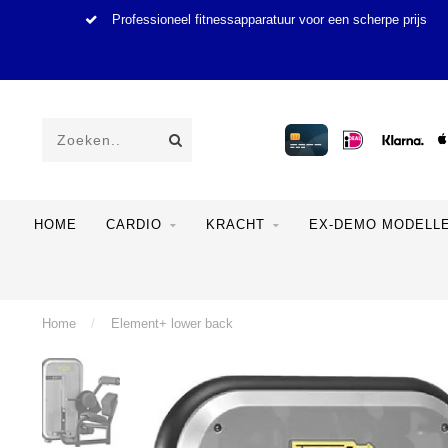
Professioneel fitnessapparatuur voor een scherpe prijs
HOME
CARDIO
KRACHT
EX-DEMO MODELL
Home
/
Element+ lower back