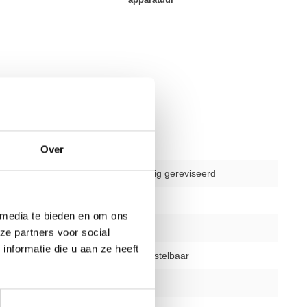
Over
gebruikt - volledig gereviseerd
delen
1
 media te bieden en om ons
1 jaar
ze partners voor social
nformatie die u aan ze heeft
rugrol en arm instelbaar
zwart of zilver