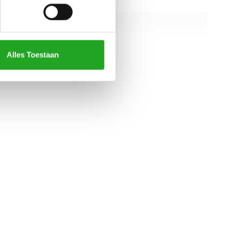
1178 mm
1160 mm
1539 mm
Alles Toestaan
alle specificaties