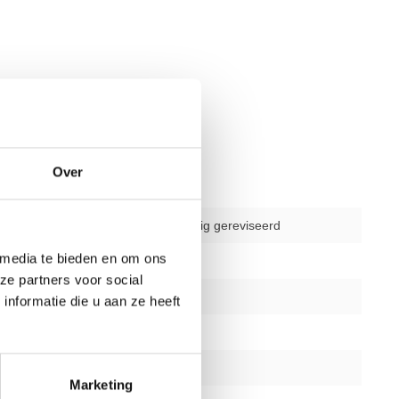
Over
gebruikt - volledig gereviseerd
 media te bieden en om ons
delen
1
ze partners voor social
1 jaar
nformatie die u aan ze heeft
Nee
zwart
Marketing