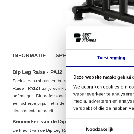
INFORMATIE
SPECIFICATIES
VERZEND
Toestemming
Dip Leg Raise - PA12
Deze website maakt gebruik
Zoek je een robuust en betrouwbaar station voor een ijzerster
We gebruiken cookies om cont
Raise - PA12
haal je een klassieker in huis die zich focust op 
websiteverkeer te analyseren
oefeningen. Dit professionele toestel is volledig gereviseerd, wa
media, adverteren en analys
een scherpe prijs. Het is de ideale basis voor serieuze
krachttra
verstrekt of die ze hebben v
fitnessruimte uitbreidt.
Kenmerken van de Dip Leg Raise - PA12
Toestemmingsselectie
Noodzakelijk
De kracht van de Dip Leg Raise - PA12 zit in zijn eenvoud en d