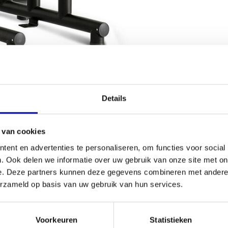
VOORWAARDEN
Details
Conditie
 van cookies
ke core en krachtig bovenlichaam? Met de
Dip Leg
ent en advertenties te personaliseren, om functies voor social
Aantal onder
twee van de meest effectieve bodyweight-
. Ook delen we informatie over uw gebruik van onze site met on
t betekent dat je kunt rekenen op topkwaliteit voor
Garantie
e. Deze partners kunnen deze gegevens combineren met andere i
ining
, of je nu een home gym inricht of je
erzameld op basis van uw gebruik van hun services.
Verstelbaar
Kleur
Voorkeuren
Statistieken
uurzaamheid. Het frame is ontworpen voor