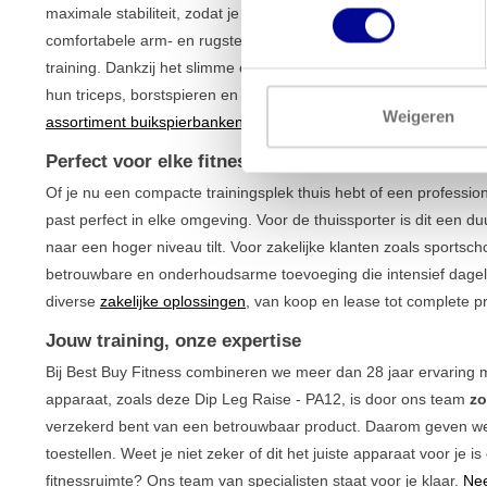
maximale stabiliteit, zodat je je volledig kunt concentreren op de 
comfortabele arm- en rugsteunen bieden de nodige ondersteunin
training. Dankzij het slimme ontwerp is dit apparaat geschikt v
hun triceps, borstspieren en buikspieren effectief willen aanpa
Weigeren
assortiment buikspierbanken
.
Perfect voor elke fitnessruimte
Of je nu een compacte trainingsplek thuis hebt of een professio
past perfect in elke omgeving. Voor de thuissporter is dit een d
naar een hoger niveau tilt. Voor zakelijke klanten zoals sportscho
betrouwbare en onderhoudsarme toevoeging die intensief dagel
diverse
zakelijke oplossingen
, van koop en lease tot complete pro
Jouw training, onze expertise
Bij Best Buy Fitness combineren we meer dan 28 jaar ervaring me
apparaat, zoals deze Dip Leg Raise - PA12, is door ons team
zo
verzekerd bent van een betrouwbaar product. Daarom geven we 
toestellen. Weet je niet zeker of dit het juiste apparaat voor je is 
fitnessruimte? Ons team van specialisten staat voor je klaar.
Nee