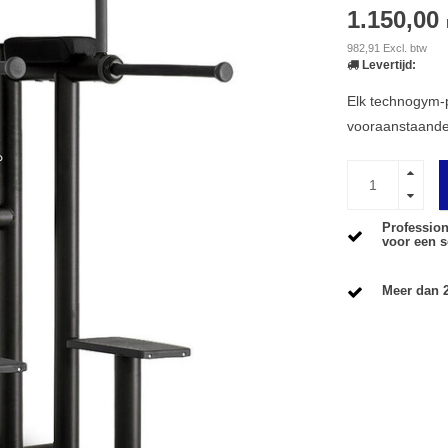
1.150,00
982,91 Excl. btw
Levertijd:
Elk technogym-p
vooraanstaande
Profession
voor een s
Meer dan 2