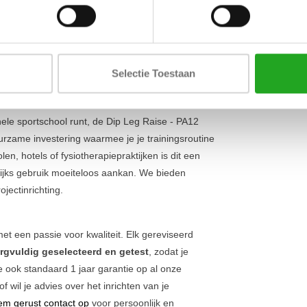
Lengte
juiste uitvoering van je dips en leg raises. De
g en zorgen voor een correcte houding tijdens je
Breedte
oor zowel beginnende als gevorderde sporters die
Hoogte
kken. Dit model is een onmisbaar onderdeel in
ons
Selectie Toestaan
nele sportschool runt, de Dip Leg Raise - PA12
uurzame investering waarmee je je trainingsroutine
len, hotels of fysiotherapiepraktijken is dit een
ijks gebruik moeiteloos aankan. We bieden
jectinrichting.
t een passie voor kwaliteit. Elk gereviseerd
rgvuldig geselecteerd en getest
, zodat je
ook standaard 1 jaar garantie op al onze
of wil je advies over het inrichten van je
m gerust contact op
voor persoonlijk en