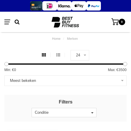
0
Home
/
Merken
24
Min: €
0
Max: €
3500
Meest bekeken
Filters
Conditie