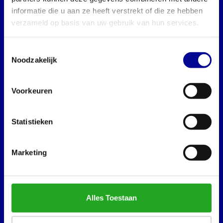
Abonneer dan op onze nieuwsbrief!
informatie die u aan ze heeft verstrekt of die ze hebben
verzameld op basis van uw gebruik van hun services.
Toestemmingsselectie
Best Buy Fitness
Noodzakelijk
Londenstraat 7
2321
Voorkeuren
Meer, België
+32 (0)7 848 35 83
Statistieken
info@bestbuyfitness.be
Marketing
Informatie
Over ons
Zakelijke oplossingen
Alles Toestaan
Lease
Verhuur