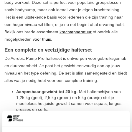
body workout. Deze set is perfect voor populaire groepslessen
zoals bodypump, maar ook ideaal voor je eigen krachttraining.
Het is een uitstekende basis voor iedereen die zijn training naar
een hoger niveau wil tillen, of je nu net begint of al ervaring hebt.
Bekijk ons brede assortiment
krachtapparatuur
of ontdek alle
mogelijkheden
voor thuis
.
Een complete en veelzijdige halterset
De Aerobic Pump Pro halterset is ontworpen voor gebruiksgemak
en duurzaamheid. Je past het gewicht eenvoudig aan op jouw
niveau en het type oefening. De set is slim samengesteld en biedt
alles wat je nodig hebt voor een complete training.
Aanpasbaar gewicht tot 20 kg:
Met halterschijven van
1,25 kg (geel), 2,5 kg (groen) en 5 kg (oranje) stel je
moeiteloos het juiste gewicht samen voor squats, lunges,
presses en curls.
Gebruiksvriendelijk ontwerp:
De rubberen coating op de
schijven beschermt je vloer en dempt geluid. Dankzij de
heldere kleuren pak je tijdens een snelle workout direct het