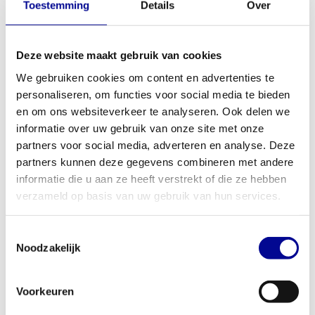
juiste gewicht.
Toestemming
Details
Over
Veilig en snel wisselen:
De meegeleverde snelsluiters
zorgen ervoor dat je de gewichten veilig vastzet en
vliegensvlug kunt wisselen tussen oefeningen, zonder je
Deze website maakt gebruik van cookies
ritme te verliezen.
Comfortabele halterstang:
De stang is licht en heeft een
We gebruiken cookies om content en advertenties te
prettige grip, waardoor hij comfortabel in de hand ligt, zelfs
personaliseren, om functies voor social media te bieden
tijdens een lange en intensieve training.
en om ons websiteverkeer te analyseren. Ook delen we
Deze eigenschappen maken de set een populaire keuze in ons
informatie over uw gebruik van onze site met onze
aanbod van
gewichten en stangen
.
partners voor social media, adverteren en analyse. Deze
partners kunnen deze gegevens combineren met andere
Perfect voor thuis en in de sportschool
informatie die u aan ze heeft verstrekt of die ze hebben
Of je nu een eigen home gym inricht of een groepsleszaal wilt
verzameld op basis van uw gebruik van hun services.
voorzien van professioneel materiaal, de Aerobic Pump Pro
halterset is een slimme keuze. Voor thuisgebruik is het een
Toestemmingsselectie
compacte en complete oplossing waarmee je talloze oefeningen
Noodzakelijk
kunt doen. Voor sportscholen, personal training studio's en
fysiotherapeuten is deze set ideaal dankzij de
robuuste kwaliteit
Voorkeuren
die intensief dagelijks gebruik aankan
. Overweeg je meerdere
sets aan te schaffen? Ontdek onze
zakelijke fitnessoplossingen