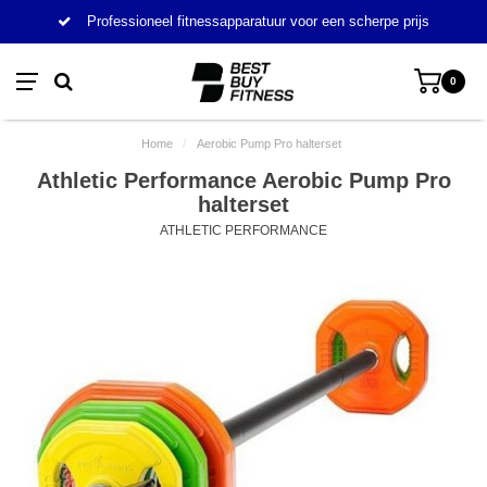
Professioneel fitnessapparatuur voor een scherpe prijs
0
Home
/
Aerobic Pump Pro halterset
Athletic Performance Aerobic Pump Pro
halterset
ATHLETIC PERFORMANCE