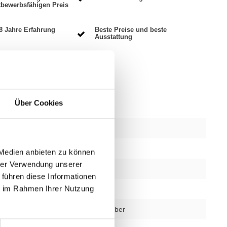
tbewerbsfähigen Preis
8 Jahre Erfahrung
Beste Preise und beste
Ausstattung
Über Cookies
bschnitte
1
 Medien anbieten zu können
hrer Verwendung unserer
1 Jahr
 führen diese Informationen
ie im Rahmen Ihrer Nutzung
Ja
schwarz oder silber