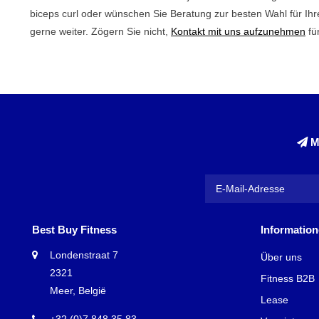
biceps curl oder wünschen Sie Beratung zur besten Wahl für Ihr
gerne weiter. Zögern Sie nicht,
Kontakt mit uns aufzunehmen
fü
M
Best Buy Fitness
Informatio
Londenstraat 7
Über uns
2321
Fitness B2B
Meer, België
Lease
+32 (0)7 848 35 83