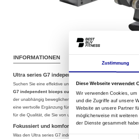
INFORMATIONEN
EIGENSCHAFTEN
VER
Zustimmung
Ultra series G7 independent biceps curl
Diese Webseite verwendet 
Suchen Sie eine effektive und komfortable Möglichkeit, Ihre Biz
G7 independent biceps curl
wurde für ein gezieltes Training 
Wir verwenden Cookies, um I
der unabhängig beweglichen Arme trainieren Sie beide Seiten Ihr
und die Zugriffe auf unsere 
eine wertvolle Ergänzung für jedes ernsthafte Home-Gym oder pr
Website an unsere Partner fü
für die Qualität, die Sie von unseren
Krafttrainingsgeräten
und 
möglicherweise mit weiteren
der Dienste gesammelt habe
Fokussiert und komfortabel Ihre Bizeps trainieren
Was den Ultra series G7 independent biceps curl einzigartig mac
Einwilligungsauswahl