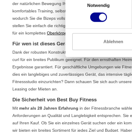
der natürlichen Bewegung Ihrer Handgelenke anpassen. Dies red
Notwendig
komfortables Training, selbst bei schweren Gewichten. Die schr
wodurch Sie die Bizeps vollständig isolieren können, ohne Ihre S
stellen Sie einfach die richtige Höhe für eine korrekte und siche
für ein komplettes
Oberkörpertraining
.
Ablehnen
Für wen ist dieses Gerät geeignet?
Dank der robusten Konstruktion und des benutzerfreundlichen De
curl für ein breites Publikum geeignet. Für den ernsthaften Heim
Ergebnisse garantiert. Für geschäftliche Umgebungen wie Fitnes
dies ein langlebiges und zuverlässiges Gerät, das intensive tägl
Fitnessstudio einzurichten? Dann schauen Sie sich auch unser
Leasing oder Mieten an.
Die Sicherheit von Best Buy Fitness
Mit
mehr als 28 Jahren Erfahrung
in der Fitnessbranche wähle
Anforderungen an Qualität und Langlebigkeit entsprechen. Sie 
auf Ihren Kauf. Ob Sie ein einzelnes Gerät suchen oder ein ko
wir bieten ein breites Sortiment für jedes Ziel und Budget. Hab