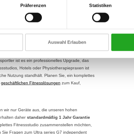
Umfang
uziert die Spannung und sorgt für ein
Präferenzen
Statistiken
ägen Armpolster bieten optimale Unterstützung,
Breite
chultern zu belasten. Mit dem verstellbaren Sitz
Umfang
re Trainingshaltung ein. Es ist die ideale Maschine
Auswahl Erlauben
signs ist der Ultra series G7 independent biceps
sportler ist es ein professionelles Upgrade, das
sstudios, Hotels oder Physiotherapiepraxen ist
iche Nutzung standhält. Planen Sie, ein komplettes
e
geschäftlichen Fitnesslösungen
zum Kauf,
n wir nur Geräte aus, die unseren hohen
erhalten daher
standardmäßig 1 Jahr Garantie
mplettes Fitnessstudio zusammenstellen möchten,
en Sie Fragen zum Ultra series G7 independent