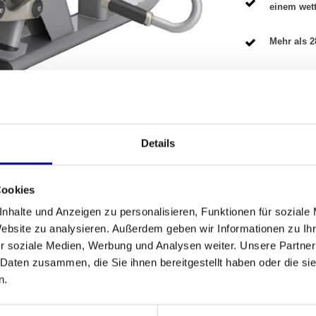
einem wet
Mehr als 2
SANDBEDINGUNGEN
Details
Fitness
Cookies
eps zu isolieren und zu stärken? Der
Ultra series
Anzahl der A
mit optimaler Bewegungsfreiheit entwickelt. Dank
nhalte und Anzeigen zu personalisieren, Funktionen für soziale
es Körpers in perfekter Balance. Dieses Gerät ist
Website zu analysieren. Außerdem geben wir Informationen zu I
Garantie
ofessionelle Fitnessstudio und ein gutes Beispiel
r soziale Medien, Werbung und Analysen weiter. Unsere Partner
den
Fitnessgeräten von Matrix
erwarten können.
 Daten zusammen, die Sie ihnen bereitgestellt haben oder die s
Anpassbar
n.
Farbe
ht, sind die schwenkbaren Handgriffe, die sich