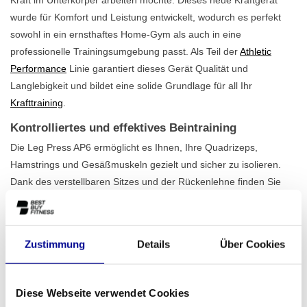
wurde für Komfort und Leistung entwickelt, wodurch es perfekt
sowohl in ein ernsthaftes Home-Gym als auch in eine
professionelle Trainingsumgebung passt. Als Teil der
Athletic
Performance
Linie garantiert dieses Gerät Qualität und
Langlebigkeit und bildet eine solide Grundlage für all Ihr
Krafttraining
.
Kontrolliertes und effektives Beintraining
Die Leg Press AP6 ermöglicht es Ihnen, Ihre Quadrizeps,
Hamstrings und Gesäßmuskeln gezielt und sicher zu isolieren.
Dank des verstellbaren Sitzes und der Rückenlehne finden Sie
immer die richtige Haltung, was das Verletzungsrisiko verringert
und die Effektivität Ihres Trainings erhöht. Das Gerät bewegt sich
dank des robusten 380 kg schweren Rahmens reibungslos und
Zustimmung
Details
Über Cookies
stabil. Die stilvolle mattschwarze Oberfläche sorgt zudem für ein
professionelles Erscheinungsbild in jedem Raum. Dieses Gerät ist
eines der vielen hochwertigen
Lower-Body-Geräte
, die wir
Diese Webseite verwendet Cookies
sorgfältig für unser Sortiment ausgewählt haben.