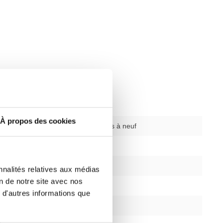
À propos des cookies
ysique
d'occasion remis à neuf
155 cm
112 cm
nnalités relatives aux médias
on de notre site avec nos
81 cm
 d'autres informations que
argent/noir