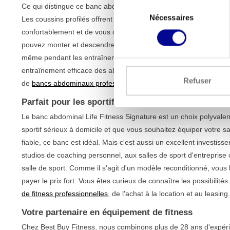
Sélection
Ce qui distingue ce banc abdominal, c'est sa conception intelligente
Nécessaires
du
Les coussins profilés offrent un excellent soutien pour votre do
consentement
confortablement et de vous concentrer pleinement sur la bonne
pouvez monter et descendre facilement et en toute sécurité. Le
même pendant les entraînements les plus intenses. L'angle d'incl
entraînement efficace des abdominaux supérieurs et inférieurs
Refuser
de
bancs abdominaux professionnels
pour trouver celui qui corr
Parfait pour les sportifs à domicile et les salles d
Le banc abdominal Life Fitness Signature est un choix polyvale
sportif sérieux à domicile et que vous souhaitez équiper votre sa
fiable, ce banc est idéal. Mais c'est aussi un excellent investis
studios de coaching personnel, aux salles de sport d'entrepr
salle de sport. Comme il s'agit d'un modèle reconditionné, vous 
payer le prix fort. Vous êtes curieux de connaître les possibilit
de fitness professionnelles
, de l'achat à la location et au leasing.
Votre partenaire en équipement de fitness
Chez Best Buy Fitness, nous combinons plus de 28 ans d'expéri