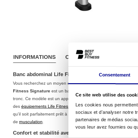
INFORMATIONS
CONDITIONS D'EXPÉDITIO
Banc abdominal Life Fitness Signature
Consentement
Vous recherchez un moyen efficace et confortable d'entraîner
Fitness Signature
est un banc professionnel spécialement con
Ce site web utilise des cook
tronc. Ce modèle est un appareil entièrement reconditionné, ce q
Les cookies nous permettent d
des
équipements Life Fitness
à un prix très juste. Nos experts o
sociaux et d'analyser notre t
qu'il soit parfaitement prêt à l'emploi, aussi bien pour un usag
partenaires de médias sociaux
de
musculation
.
vous leur avez fournies ou qu'
Confort et stabilité avec le banc abdominal Life Fi