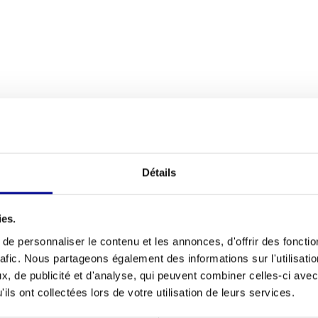
N
Détails
Condition ph
 vos abdominaux ? Le
banc abdominal Life
Longueur
çu pour un entraînement ciblé et ergonomique du
ies.
ui signifie que vous obtenez la qualité supérieure
Largeur
e personnaliser le contenu et les annonces, d'offrir des fonctio
nt soigneusement vérifié et testé ce banc, afin
rafic. Nous partageons également des informations sur l'utilisati
e domestique que pour votre espace professionnel
Hauteur
, de publicité et d'analyse, qui peuvent combiner celles-ci avec
ils ont collectées lors de votre utilisation de leurs services.
Couleur
tness Signature