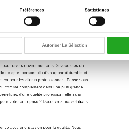
Poids
 axée sur la facilité d'utilisation et les résultats.
Préférences
Statistiques
s, vous permettant de vous entraîner
Poids maxima
 exécution. Grâce aux doubles poignées, vous
Contenu
 cadre robuste garantit une
stabilité maximale
,
inaison fixe est parfaitement choisi pour un
. N'hésitez pas à consulter notre gamme complète
Autoriser La Sélection
espond le mieux à vos objectifs.
e sport professionnelles
nt pour divers environnements. Si vous êtes un
lle de sport personnelle d'un appareil durable et
sement pour les clients professionnels. Pensez aux
ise ou comme complément dans une plus grande
bénéficiez d'une qualité professionnelle sans
és pour votre entreprise ? Découvrez nos
solutions
ence avec une passion pour la qualité. Nous