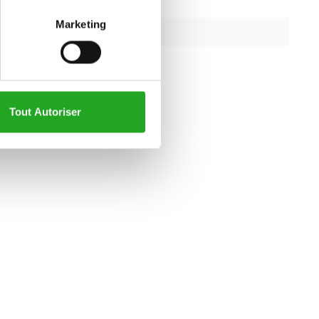
61 kg
Marketing
l supporté
272 kg
fer
Tout Autoriser