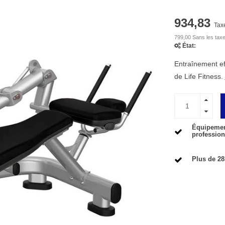
934,83
Tax
799,00 Sans les tax
État:
Entraînement e
de Life Fitness.
Équipement
profession
Plus de 28