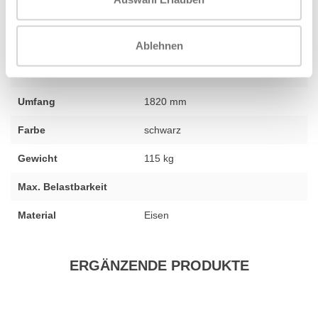
Fitness
neu
Umfang
1500 mm
Ablehnen
Breite
1750 mm
Umfang
1820 mm
Farbe
schwarz
Gewicht
115 kg
Max. Belastbarkeit
Material
Eisen
ERGÄNZENDE PRODUKTE