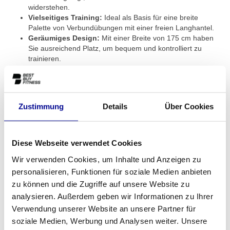
widerstehen.
Vielseitiges Training:
Ideal als Basis für eine breite
Palette von Verbundübungen mit einer freien Langhantel.
Geräumiges Design:
Mit einer Breite von 175 cm haben
Sie ausreichend Platz, um bequem und kontrolliert zu
trainieren.
Langlebige Oberfläche:
Die schwarze Pulverbeschichtung
schützt den Rahmen vor Kratzern und intensivem
Gebrauch, wodurch das Rack lange hält.
Entdecken Sie, wie dieses Rack Ihr Training stärken kann, und
Zustimmung
Details
Über Cookies
sehen Sie sich auch unsere komplette Übersicht an
Squat- und
Power Racks
an.
Diese Webseite verwendet Cookies
Perfekt für zu Hause und im Fitnessstudio
Wir verwenden Cookies, um Inhalte und Anzeigen zu
Dieses Squat Rack - Black Line ist aufgrund seines
personalisieren, Funktionen für soziale Medien anbieten
hervorragenden Preis-Leistungs-Verhältnisses eine kluge Wahl für
zu können und die Zugriffe auf unsere Website zu
verschiedene Umgebungen. Richten Sie ein ernsthaftes Home
analysieren. Außerdem geben wir Informationen zu Ihrer
Gym ein, in dem Sie kompromisslos trainieren möchten? Dann ist
Verwendung unserer Website an unsere Partner für
dies die perfekte Basis. Auch für den professionellen Einsatz in
soziale Medien, Werbung und Analysen weiter. Unsere
einem Fitnessstudio, Personal Training Studio oder einer