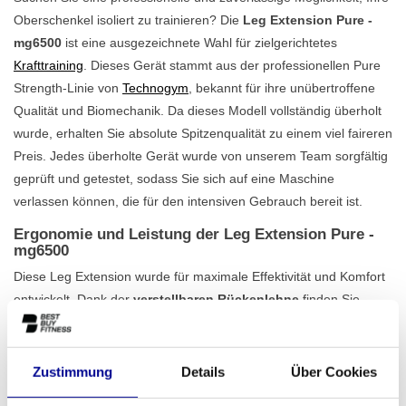
Oberschenkel isoliert zu trainieren? Die
Leg Extension Pure -
mg6500
ist eine ausgezeichnete Wahl für zielgerichtetes
Krafttraining
. Dieses Gerät stammt aus der professionellen Pure
Strength-Linie von
Technogym
, bekannt für ihre unübertroffene
Qualität und Biomechanik. Da dieses Modell vollständig überholt
wurde, erhalten Sie absolute Spitzenqualität zu einem viel faireren
Preis. Jedes überholte Gerät wurde von unserem Team sorgfältig
geprüft und getestet, sodass Sie sich auf eine Maschine
verlassen können, die für den intensiven Gebrauch bereit ist.
Ergonomie und Leistung der Leg Extension Pure -
mg6500
Diese Leg Extension wurde für maximale Effektivität und Komfort
entwickelt. Dank der
verstellbaren Rückenlehne
finden Sie
leicht die richtige Sitzposition, was für eine korrekte Ausführung
und die Vermeidung von Verletzungen unerlässlich ist. Der Plate-
Loaded-Mechanismus gibt Ihnen die Freiheit, den Widerstand
Zustimmung
Details
Über Cookies
durch Hinzufügen von Hantelscheiben präzise an Ihr