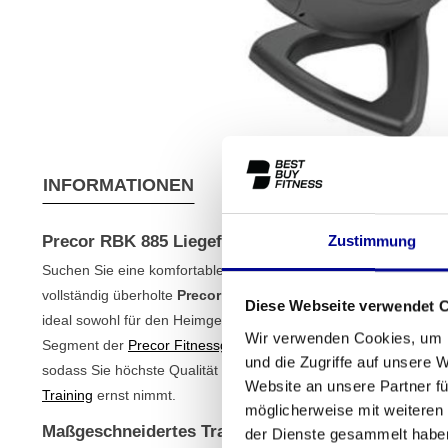
INFORMATIONEN
EIGENSCHAFTEN
VER
Precor RBK 885 Liegefahrrad
Zustimmung
Suchen Sie eine komfortable und effektive Möglichkeit, zu train
vollständig überholte
Precor RBK 885 Liegefahrrad
bietet die 
Diese Webseite verwendet 
ideal sowohl für den Heimgebrauch als auch für eine professio
Wir verwenden Cookies, um I
Segment der
Precor Fitnessgeräte
stammt, wurde von unseren Ex
und die Zugriffe auf unsere 
sodass Sie höchste Qualität zu einem fairen Preis erhalten. Es is
Website an unsere Partner fü
Training
ernst nimmt.
möglicherweise mit weiteren
Maßgeschneidertes Training mit dem Precor RBK 
der Dienste gesammelt habe