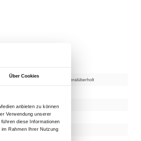
Über Cookies
Gebraucht, generalüberholt
Programme
36
rainingsstufen
25
 Medien anbieten zu können
hrer Verwendung unserer
glich
ja
 führen diese Informationen
ie im Rahmen Ihrer Nutzung
instellung
Elektronisch