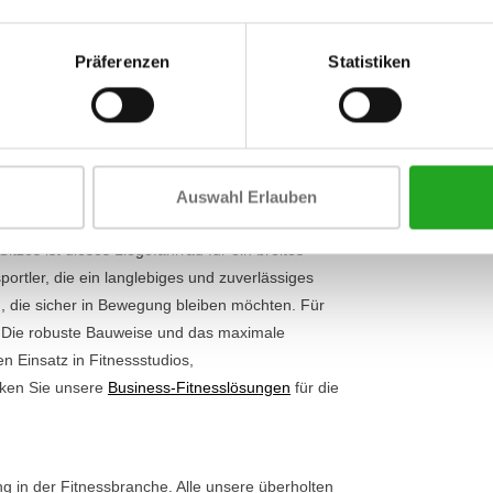
Stromversor
die umfangreichen Trainingsmöglichkeiten. Mit
t einfach an Ihr Niveau an, egal ob Sie sich ruhig
Max. Belastba
Präferenzen
Statistiken
ie 36 integrierten Programme sorgen für endlose
Gewicht
 Liegefahrrad
vollständig selbstversorgend
ist.
s Sie das Gerät überall aufstellen können, ohne
nur zu einer nachhaltigen, sondern auch zu einer
efahrrad-Angebot
für weitere Optionen an.
Auswahl Erlauben
tzes ist dieses Liegefahrrad für ein breites
ortler, die ein langlebiges und zuverlässiges
n, die sicher in Bewegung bleiben möchten. Für
. Die robuste Bauweise und das maximale
n Einsatz in Fitnessstudios,
cken Sie unsere
Business-Fitnesslösungen
für die
ng in der Fitnessbranche. Alle unsere überholten