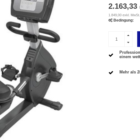
2.163,33
1.849,00 exkl. MwSt.
Bedingung:
Profession
einem wet
Mehr als 2