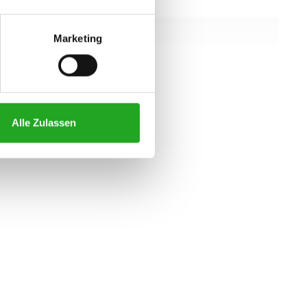
gung
self powered
rkeit
181 kg
Marketing
97 kg
alle eigenschaften
Alle Zulassen