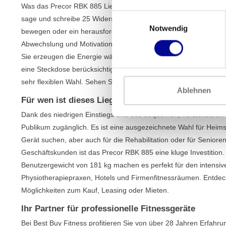
Was das Precor RBK 885 Liegefahrrad so vielseitig macht, sind 
Einwilligungsauswahl
sage und schreibe 25 Widerstandsstufen passen Sie die Intensitä
Notwendig
bewegen oder ein herausforderndes Intervalltraining suchen. D
Abwechslung und Motivation. Ein großer Vorteil ist, dass dieses
Sie erzeugen die Energie während des Radfahrens selbst, sodas
eine Steckdose berücksichtigen zu müssen. Dies macht es nicht 
sehr flexiblen Wahl. Sehen Sie sich auch unser komplettes
Lieg
Ablehnen
Für wen ist dieses Liegefahrrad geeignet?
Dank des niedrigen Einstiegs und des bequemen, verstellbaren Si
Publikum zugänglich. Es ist eine ausgezeichnete Wahl für Heimsp
Gerät suchen, aber auch für die Rehabilitation oder für Seniore
Geschäftskunden ist das Precor RBK 885 eine kluge Investition
Benutzergewicht von 181 kg machen es perfekt für den intensive
Physiotherapiepraxen, Hotels und Firmenfitnessräumen. Entde
Möglichkeiten zum Kauf, Leasing oder Mieten.
Ihr Partner für professionelle Fitnessgeräte
Bei Best Buy Fitness profitieren Sie von über 28 Jahren Erfahru