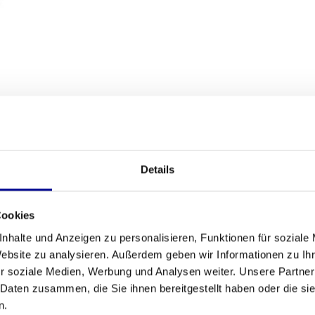
SANDBEDINGUNGEN
Details
Fitness
ieren, ohne Ihre Gelenke zu belasten? Das
Anzahl der 
perfekte Kombination aus Komfort und Leistung,
Cookies
nelle Umgebung. Dieses Modell, das aus dem Top-
Anzahl der T
nhalte und Anzeigen zu personalisieren, Funktionen für soziale
perten vollständig überprüft und getestet,
Website zu analysieren. Außerdem geben wir Informationen zu I
t der ideale Start für jeden, der sein
Cardio-
Brustgurt mö
r soziale Medien, Werbung und Analysen weiter. Unsere Partner
 Daten zusammen, die Sie ihnen bereitgestellt haben oder die s
Widerstandse
885
n.