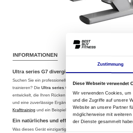
INFORMATIONEN
EIGENSCHAFTEN
VER
Zustimmung
Ultra series G7 diverging seated row
Suchen Sie ein professionelles Kraftgerät, um Ihre Rückenmuskul
Diese Webseite verwendet 
trainieren? Die
Ultra series G7 diverging seated row
wurde für
Wir verwenden Cookies, um I
entwickelt, die Ihren Rücken isoliert stärkt. Dieses Gerät ist ei
und die Zugriffe auf unsere 
und eine zuverlässige Ergänzung für jeden professionellen Fitne
Website an unsere Partner fü
Krafttraining
und ein Beispiel für die langlebige Qualität, die Sie
möglicherweise mit weiteren
Ein natürliches und effektives Rückentraining
der Dienste gesammelt habe
Was dieses Gerät einzigartig macht, ist die divergierende Bew