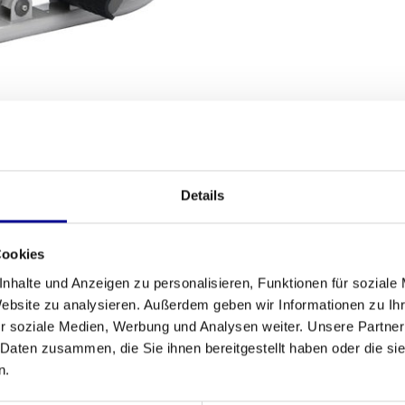
SANDBEDINGUNGEN
Details
Fitness
atur effektiv und auf natürliche Weise zu
Cookies
Anzahl der A
 eine kontrollierte und komfortable Bewegung
nhalte und Anzeigen zu personalisieren, Funktionen für soziale
ne ausgezeichnete Wahl für ernsthafte Heimsportler
Garantie
Website zu analysieren. Außerdem geben wir Informationen zu I
ssraum. Es ist Teil unseres breiten Sortiments für
r soziale Medien, Werbung und Analysen weiter. Unsere Partner
 von
Matrix Fitnessgeräten
erwarten dürfen.
Anpassbar
 Daten zusammen, die Sie ihnen bereitgestellt haben oder die s
n.
Farbe
egungsbahn. Die Griffe bewegen sich während der