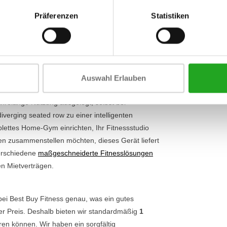
Umfang
s die natürliche Art und Weise, wie Ihre
Präferenzen
Statistiken
ür eine bessere Muskelaktivierung, sondern
Breite
lock von 109 kg bietet die Ultra series G7
Umfang
 Niveau
, vom Anfänger bis zum fortgeschrittenen
s Sie immer eine ergonomisch korrekte Haltung
e für das Training Ihres Oberkörpers
an.
Auswahl Erlauben
jahrelange Nutzung ausgelegt, selbst bei
iverging seated row zu einer intelligenten
lettes Home-Gym einrichten, Ihr Fitnessstudio
en zusammenstellen möchten, dieses Gerät liefert
verschiedene
maßgeschneiderte Fitnesslösungen
en Mietverträgen.
bei Best Buy Fitness genau, was ein gutes
irer Preis. Deshalb bieten wir standardmäßig
1
eren können. Wir haben ein sorgfältig