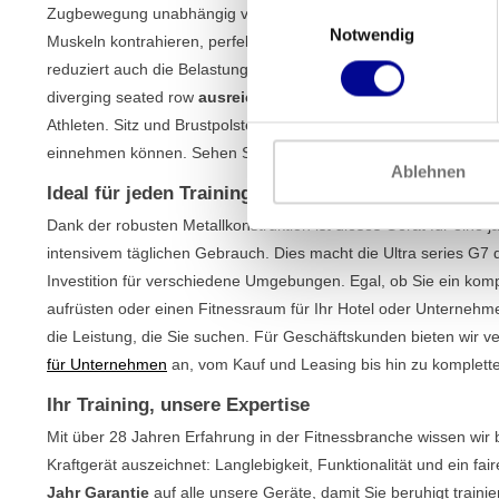
Einwilligungsauswahl
Zugbewegung unabhängig voneinander und leicht nach außen, wa
Notwendig
Muskeln kontrahieren, perfekt nachahmt. Dies sorgt nicht nur f
reduziert auch die Belastung Ihrer Gelenke. Mit einem Gewichtsb
diverging seated row
ausreichend Herausforderung für jedes
Athleten. Sitz und Brustpolster sind einfach verstellbar, sodas
einnehmen können. Sehen Sie sich auch unsere anderen
Gerät
Ablehnen
Ideal für jeden Trainingsraum
Dank der robusten Metallkonstruktion ist dieses Gerät für eine 
intensivem täglichen Gebrauch. Dies macht die Ultra series G7 d
Investition für verschiedene Umgebungen. Egal, ob Sie ein komp
aufrüsten oder einen Fitnessraum für Ihr Hotel oder Unternehm
die Leistung, die Sie suchen. Für Geschäftskunden bieten wir 
für Unternehmen
an, vom Kauf und Leasing bis hin zu komplett
Ihr Training, unsere Expertise
Mit über 28 Jahren Erfahrung in der Fitnessbranche wissen wir 
Kraftgerät auszeichnet: Langlebigkeit, Funktionalität und ein fa
Jahr Garantie
auf alle unsere Geräte, damit Sie beruhigt traini