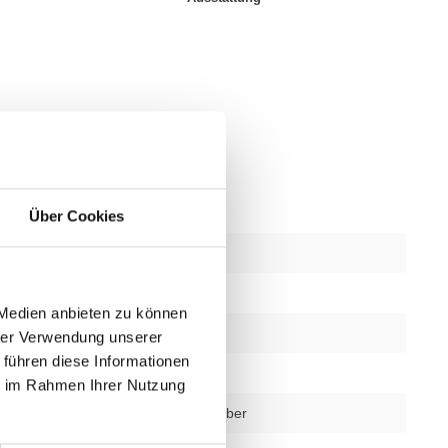
Über Cookies
bschnitte
1
 Medien anbieten zu können
1 Jahr
hrer Verwendung unserer
 führen diese Informationen
Ja
ie im Rahmen Ihrer Nutzung
schwarz oder silber