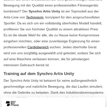
Bewegung mit der Qualität eines professionellen Fitnessgeräts
kombiniert? Der
Synchro Artis Unity
ist ein Topmodell aus der
Artis-Linie von
Technogym
, konzipiert für den anspruchsvollsten
Sportler. Da es sich um ein vollständig überholtes Modell handelt,
profitieren Sie von höchster Qualität zu einem attraktiven Preis.
Es ist die ideale Wahl für alle, die zu Hause keine Kompromisse
eingehen möchten, oder eine zuverlässige Ergänzung für einen
professionellen
Cardiobereich
suchen. Jedes überholte Gerät
wird von uns sorgfältig ausgewählt und getestet, sodass Sie sich
auf eine Maschine verlassen können, die für jahrelangen
intensiven Gebrauch bereit ist.
Training auf dem Synchro Artis Unity
Der Synchro Artis Unity ist bekannt für seine außergewöhnlich
geschmeidige und natürliche Bewegung, die das Laufen simuliert,
ohne die Gelenke zu belasten. Dank des Induktionsbremssystems
und der
25 Widerstandsstufen
können Sie die Intensität Ihres
Trainings sehr präzise anpassen, von einem ruhigen Aufwärmen