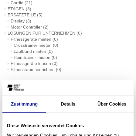
Cardio
(21)
ETAGEN
(3)
ERSATZTEILE
(5)
Display
(3)
Motor Controller
(2)
LÖSUNGEN FÜR UNTERNEHMEN
(0)
Fitnessgeräte mieten
(0)
Crosstrainer mieten
(0)
Laufband mieten
(0)
Heimtrainer mieten
(0)
Fitnessgeräte leasen
(0)
Fitnessraum einrichten
(0)
Marken:
Athletic Performance
(109)
Body Bike
(2)
Dare2Ride
(1)
Zustimmung
Details
Über Cookies
Hammer Strength
(1)
Life Fitness
(88)
Matrix
(72)
Diese Webseite verwendet Cookies
Power Plate
(2)
Precor
(7)
Wir verwenden Cookies, um Inhalte und Anzeigen zu