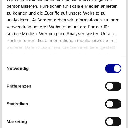
TechnoGym
(150)
personalisieren, Funktionen für soziale Medien anbieten
WOODWAY
(1)
zu können und die Zugriffe auf unsere Website zu
Zusatzinformation
analysieren. Außerdem geben wir Informationen zu Ihrer
Verwendung unserer Website an unsere Partner für
soziale Medien, Werbung und Analysen weiter. Unsere
Über uns
Partner führen diese Informationen möglicherweise mit
weiteren Daten zusammen, die Sie ihnen bereitgestellt
Allgemeine Geschäftsbedingungen
haben oder die sie im Rahmen Ihrer Nutzung der Dienste
Haftungsausschluss
gesammelt haben.
Einwilligungsauswahl
Notwendig
Datenschutzerklärung
Zahlungsmethoden
Präferenzen
Versand & Rückgabe
Statistiken
Kundenservice
Garantie
Marketing