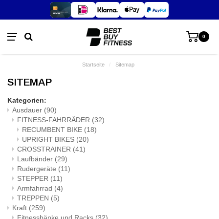
0
Startseite
/
Sitemap
SITEMAP
Kategorien:
Ausdauer
(90)
FITNESS-FAHRRÄDER
(32)
RECUMBENT BIKE
(18)
UPRIGHT BIKES
(20)
CROSSTRAINER
(41)
Laufbänder
(29)
Rudergeräte
(11)
STEPPER
(11)
Armfahrrad
(4)
TREPPEN
(5)
Kraft
(259)
Fitnessbänke und Racks
(32)