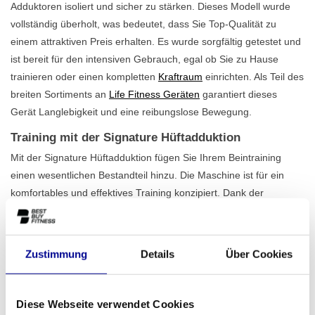
Adduktoren isoliert und sicher zu stärken. Dieses Modell wurde
vollständig überholt, was bedeutet, dass Sie Top-Qualität zu
einem attraktiven Preis erhalten. Es wurde sorgfältig getestet und
ist bereit für den intensiven Gebrauch, egal ob Sie zu Hause
trainieren oder einen kompletten
Kraftraum
einrichten. Als Teil des
breiten Sortiments an
Life Fitness Geräten
garantiert dieses
Gerät Langlebigkeit und eine reibungslose Bewegung.
Training mit der Signature Hüftadduktion
Mit der Signature Hüftadduktion fügen Sie Ihrem Beintraining
einen wesentlichen Bestandteil hinzu. Die Maschine ist für ein
komfortables und effektives Training konzipiert. Dank der
verstellbaren Startposition und der ergonomisch geformten
Polster finden Sie leicht die richtige Haltung, die zu Ihrem Körper
passt. Der Gewichtsstapel von satten 145 kg bietet
ausreichend
Zustimmung
Details
Über Cookies
Herausforderung für sowohl Anfänger als auch
fortgeschrittene Sportler
. Sie bauen den Widerstand kontrolliert
auf, wodurch Sie die Muskeln sicher belasten und stärken. Dies
Diese Webseite verwendet Cookies