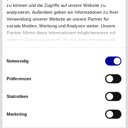
bestbuyfitness.nl. Diese Informationen fehlen in Ihrer Anfrage.
zu können und die Zugriffe auf unsere Website zu
Können Sie mir den vollständigen Produktnamen und die URL
analysieren. Außerdem geben wir Informationen zu Ihrer
geben? Sobald ich diese habe, kann ich loslegen.
Verwendung unserer Website an unsere Partner für
soziale Medien, Werbung und Analysen weiter. Unsere
Partner führen diese Informationen möglicherweise mit
Fitness
Gebraucht, generalüberholt
weiteren Daten zusammen, die Sie ihnen bereitgestellt
haben oder die sie im Rahmen Ihrer Nutzung der Dienste
Anzahl der
nicht zutreffend
Abschnitte
gesammelt haben.
Einwilligungsauswahl
Notwendig
Garantie
12 Monate
Anpassbar
nein
Präferenzen
Farbe
silber/schwarz
Statistiken
Umfang
127 cm
Breite
97 cm
Marketing
Umfang
163 cm