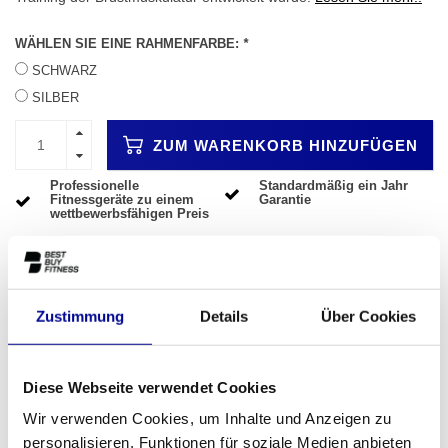
WÄHLEN SIE EINE RAHMENFARBE:
*
SCHWARZ
SILBER
ZUM WARENKORB HINZUFÜGEN
Professionelle
Standardmäßig ein Jahr
Fitnessgeräte zu einem
Garantie
wettbewerbsfähigen Preis
Mehr als 28 Jahre
Beste Preise und beste
Erfahrung
Ausstattung
Zustimmung
Details
Über Cookies
INFORMATIONEN
SPECS
VERSANDBEDINGUNGEN
Diese Webseite verwendet Cookies
Um einen Produkttext für Sie zu schreiben, benötige ich den
Wir verwenden Cookies, um Inhalte und Anzeigen zu
Produktnamen und die URL der Produktseite auf
personalisieren, Funktionen für soziale Medien anbieten