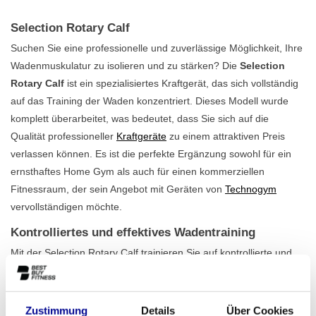
Selection Rotary Calf
Suchen Sie eine professionelle und zuverlässige Möglichkeit, Ihre
Wadenmuskulatur zu isolieren und zu stärken? Die
Selection
Rotary Calf
ist ein spezialisiertes Kraftgerät, das sich vollständig
auf das Training der Waden konzentriert. Dieses Modell wurde
komplett überarbeitet, was bedeutet, dass Sie sich auf die
Qualität professioneller
Kraftgeräte
zu einem attraktiven Preis
verlassen können. Es ist die perfekte Ergänzung sowohl für ein
ernsthaftes Home Gym als auch für einen kommerziellen
Fitnessraum, der sein Angebot mit Geräten von
Technogym
vervollständigen möchte.
Kontrolliertes und effektives Wadentraining
Mit der Selection Rotary Calf trainieren Sie auf kontrollierte und
sichere Weise. Das Design sorgt für eine natürliche, rotierende
Bewegung, die die Muskeln effektiv belastet und die Gelenke
schont. Dank des verstellbaren Sitzes finden Sie immer die
Zustimmung
Details
Über Cookies