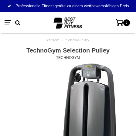
Professionelle Fitnessgeräte zu einem wettbewerbsfähigen Preis
0
Startseite
/
Selection Pulley
TechnoGym Selection Pulley
TECHNOGYM