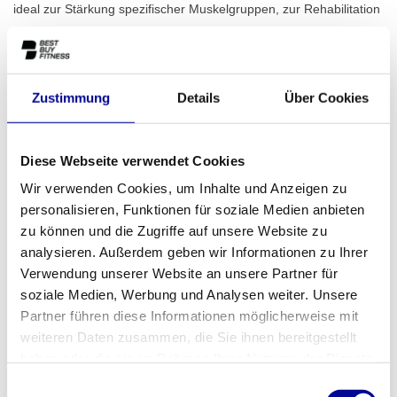
ideal zur Stärkung spezifischer Muskelgruppen, zur Rehabilitation
und zur Verbesserung Ihrer gesamten Koordination. Die
wichtigsten Vorteile auf einen Blick:
Komplettes Workout:
Trainieren Sie Brust, Rücken,
Zustimmung
Details
Über Cookies
Schultern, Arme und Core mit einem kompakten Gerät.
Dies macht die Pulley zu einer ausgezeichneten Wahl für
ein komplettes
Oberkörpertraining
.
Große Gewichtsauswahl:
Mit einem Standard-
Diese Webseite verwendet Cookies
Gewichtsblock von 95 kg bietet das Gerät mehr als genug
Wir verwenden Cookies, um Inhalte und Anzeigen zu
Herausforderung für Anfänger und fortgeschrittene Sportler.
personalisieren, Funktionen für soziale Medien anbieten
Doppelte Kabel:
Die zwei unabhängigen Kabel
ermöglichen es Ihnen, beide Seiten Ihres Körpers
zu können und die Zugriffe auf unsere Website zu
gleichzeitig oder separat zu trainieren, was zur Entwicklung
analysieren. Außerdem geben wir Informationen zu Ihrer
der Muskelbalance beiträgt.
Verwendung unserer Website an unsere Partner für
Professionelle Qualität:
Als überholtes Modell wurde
soziale Medien, Werbung und Analysen weiter. Unsere
diese Selection Pulley sorgfältig auf Qualität und
Partner führen diese Informationen möglicherweise mit
Zuverlässigkeit geprüft, sodass sie für intensiven und
langfristigen Gebrauch bereit ist.
weiteren Daten zusammen, die Sie ihnen bereitgestellt
haben oder die sie im Rahmen Ihrer Nutzung der Dienste
Für wen ist dieses Gerät geeignet?
gesammelt haben.
Einwilligungsauswahl
Dank ihrer Vielseitigkeit und robusten Konstruktion ist die