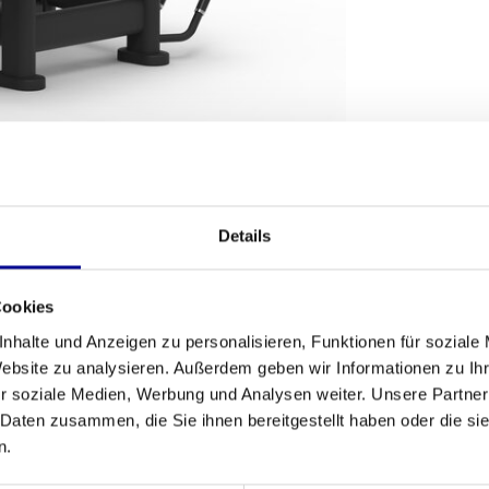
SANDBEDINGUNGEN
Details
Fitness
fektiv trainieren? Der
Prone Leg Curl AP6
ist ein
Cookies
Anzahl der A
tivierung und Komfort entwickelt wurde. Dieses
nhalte und Anzeigen zu personalisieren, Funktionen für soziale
glebigkeit, die Sie suchen, egal ob Sie Ihr Home-
Garantie
Website zu analysieren. Außerdem geben wir Informationen zu I
 benötigen. Es ist ein wesentlicher Bestandteil
r soziale Medien, Werbung und Analysen weiter. Unsere Partner
Anpassbar
 Daten zusammen, die Sie ihnen bereitgestellt haben oder die s
n.
Farbe
ut. Mit einem Eigengewicht von 210 kg steht