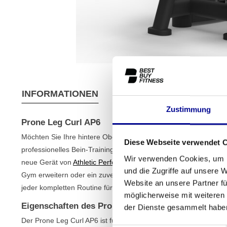
INFORMATIONEN
EIGENSCHAFTEN
VER
Zustimmung
Prone Leg Curl AP6
Möchten Sie Ihre hintere Oberschenkelmuskulatur gezielt und ef
Diese Webseite verwendet 
professionelles Bein-Trainingsgerät, das für maximale Muskelak
Wir verwenden Cookies, um I
neue Gerät von
Athletic Performance
bietet die Qualität und Lan
und die Zugriffe auf unsere 
Gym erweitern oder ein zuverlässiges Gerät für Ihr Fitnessstudio
Website an unsere Partner fü
jeder kompletten Routine für
Krafttraining
.
möglicherweise mit weiteren
Eigenschaften des Prone Leg Curl AP6
der Dienste gesammelt habe
Der Prone Leg Curl AP6 ist für Leistung und Langlebigkeit geba