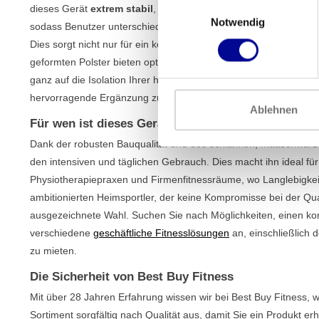
Einwilligungsauswahl
dieses Gerät
extrem stabil
, selbst bei den härtesten Trainingsei
Notwendig
sodass Benutzer unterschiedlicher Körpergrößen immer die rich
Dies sorgt nicht nur für ein komfortables Training, sondern min
geformten Polster bieten optimale Unterstützung für Ihre Obers
ganz auf die Isolation Ihrer hinteren Oberschenkelmuskulatur ko
hervorragende Ergänzung zu unserem Sortiment an
Unterkörpe
Ablehnen
Für wen ist dieses Gerät geeignet?
Dank der robusten Bauqualität und des schlanken, mattschwarze
den intensiven und täglichen Gebrauch. Dies macht ihn ideal fü
Physiotherapiepraxen und Firmenfitnessräume, wo Langlebigkeit
ambitionierten Heimsportler, der keine Kompromisse bei der Qual
ausgezeichnete Wahl. Suchen Sie nach Möglichkeiten, einen kom
verschiedene
geschäftliche Fitnesslösungen
an, einschließlich 
zu mieten.
Die Sicherheit von Best Buy Fitness
Mit über 28 Jahren Erfahrung wissen wir bei Best Buy Fitness, w
Sortiment sorgfältig nach Qualität aus, damit Sie ein Produkt erh