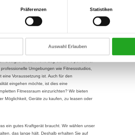
Umfang
nheiten. Die Maschine ist einfach verstellbar,
Präferenzen
Statistiken
tige und effektivste Haltung einnehmen können.
Breite
imiert auch das Verletzungsrisiko. Die ergonomisch
Umfang
chenkel und Ihren Rumpf, sodass Sie sich voll und
nzentrieren können. Dieser Leg Curl ist eine
rgeräten
.
Auswahl Erlauben
n Designs ist der Prone Leg Curl AP6 perfekt für
r professionelle Umgebungen wie Fitnessstudios,
 eine Voraussetzung ist. Auch für den
ität eingehen möchte, ist dies eine
pletten Fitnessraum einzurichten? Wir bieten
der Möglichkeit, Geräte zu kaufen, zu leasen oder
as ein gutes Kraftgerät braucht. Wir wählen unser
alten, das lange hält. Deshalb erhalten Sie auf