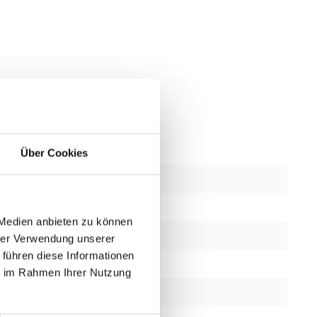
Über Cookies
Neu
bschnitte
1
 Medien anbieten zu können
2 Jahre
hrer Verwendung unserer
 führen diese Informationen
Ja
ie im Rahmen Ihrer Nutzung
Mattschwarz