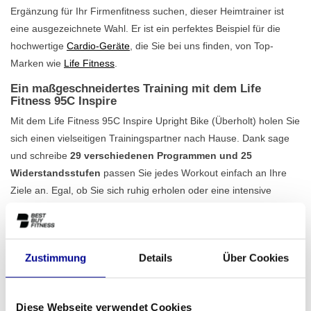
Ergänzung für Ihr Firmenfitness suchen, dieser Heimtrainer ist
eine ausgezeichnete Wahl. Er ist ein perfektes Beispiel für die
hochwertige
Cardio-Geräte
, die Sie bei uns finden, von Top-
Marken wie
Life Fitness
.
Ein maßgeschneidertes Training mit dem Life
Fitness 95C Inspire
Mit dem Life Fitness 95C Inspire Upright Bike (Überholt) holen Sie
sich einen vielseitigen Trainingspartner nach Hause. Dank sage
und schreibe
29 verschiedenen Programmen und 25
Widerstandsstufen
passen Sie jedes Workout einfach an Ihre
Ziele an. Egal, ob Sie sich ruhig erholen oder eine intensive
Intervalltraining absolvieren möchten, Sie finden immer die
richtige Herausforderung. Der robuste Rahmen kann ein
Benutzergewicht von bis zu 180 kg tragen und garantiert
Zustimmung
Details
Über Cookies
Stabilität, selbst bei den härtesten Trainingseinheiten. Über die
Handsensoren oder einen optionalen Brustgurt behalten Sie Ihren
Herzschlag im Auge, während das klare LCD-Display Ihren
Diese Webseite verwendet Cookies