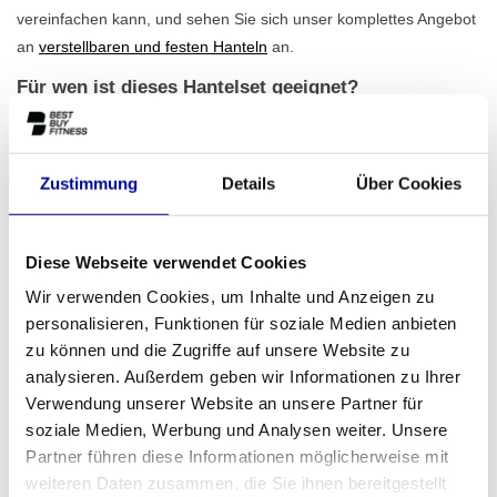
vereinfachen kann, und sehen Sie sich unser komplettes Angebot
an
verstellbaren und festen Hanteln
an.
Für wen ist dieses Hantelset geeignet?
Dank des cleveren, platzsparenden Designs ist das Hantelset
verstellbar eine Lösung für nahezu jede Umgebung. Zuhause
schaffen Sie im Handumdrehen ein komplettes Home-Gym, ohne
Zustimmung
Details
Über Cookies
viel Platz zu opfern. Für Personal Training Studios,
Physiotherapeuten oder Firmenfitnessräume ist es eine
kosteneffiziente und praktische Lösung. Sie bieten Ihren Kunden
Diese Webseite verwendet Cookies
eine breite Palette an Trainingsmöglichkeiten, ohne in ein
Wir verwenden Cookies, um Inhalte und Anzeigen zu
komplettes Regal investieren zu müssen. Suchen Sie eine
personalisieren, Funktionen für soziale Medien anbieten
komplette Einrichtung für Ihre professionellen Räumlichkeiten?
zu können und die Zugriffe auf unsere Website zu
Dann sehen Sie sich unsere
geschäftlichen Fitnesslösungen
an,
analysieren. Außerdem geben wir Informationen zu Ihrer
einschließlich Kauf-, Leasing- und Mietoptionen.
Verwendung unserer Website an unsere Partner für
soziale Medien, Werbung und Analysen weiter. Unsere
Ihr Training beginnt bei Best Buy Fitness
Partner führen diese Informationen möglicherweise mit
Mit über 28 Jahren Erfahrung wissen wir genau, was für ein gutes
weiteren Daten zusammen, die Sie ihnen bereitgestellt
Training nötig ist. Alle unsere Produkte werden sorgfältig auf