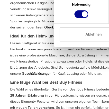
ergonomischen Designs und der einstellbaren Sitzhöhe finden Si
Notwendig
Verletzungsrisiko verringert. Die
Easy-Start-Funktion
sorgt daf
schweren Anfangswiderstand einleiten können. Dies macht das G
Sportler zugänglich. Mit einem Gewichtspaket von 90 kg bietet 
der seinen oder ihren
Oberkörper trainieren
möchte.
Ablehnen
Ideal für den Heim- und professionellen Gebrauch
Dieses Kraftgerät ist für eine lange Lebensdauer und intensiv
Pectoral zu einer ausgezeichneten Investition für verschieden
ist es eine professionelle Maschine, die der Ausrüstung im Fitn
wie Fitnessstudios, Physiotherapiepraxen oder Hotels ist dies e
Ergänzung des Angebots. Sind Sie neugierig auf die Möglichkei
unsere
Geschäftslösungen
für Kauf, Leasing oder Miete an.
Eine kluge Wahl bei Best Buy Fitness
Die Wahl eines überholten Geräts von Best Buy Fitness bedeutet,
28 Jahren Erfahrung
in der Fitnessbranche wissen wir genau, 
dieses Element+ Pectoral, wird von unseren eigenen Techniker
mit neuen Teilen versehen
. So ist Ihnen ein perfekt funktion