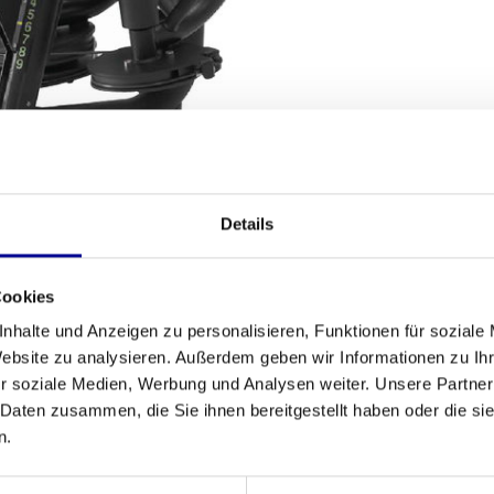
SANDBEDINGUNGEN
Details
Fitness
Cookies
e Brustmuskulatur zu trainieren? Das
Element+
Anzahl der A
dios bewährt hat. Dieses Modell wurde vollständig
nhalte und Anzeigen zu personalisieren, Funktionen für soziale
fairen Preis erhalten. Egal, ob Sie Ihr Home-Gym
Website zu analysieren. Außerdem geben wir Informationen zu I
Garantie
raum suchen, dieses Gerät ist eine solide Wahl.
r soziale Medien, Werbung und Analysen weiter. Unsere Partner
on Top-Marken wie
TechnoGym
.
 Daten zusammen, die Sie ihnen bereitgestellt haben oder die s
Anpassbar
n.
Farbe
ining der Brustmuskulatur entwickelt. Dank des