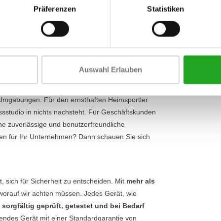
e immer die richtige Haltung, was das
Präferenzen
Statistiken
Umfang
ür, dass Sie die Bewegung sanft und ohne
erät sowohl für Anfänger als auch für erfahrene
Breite
das Gerät ausreichend Herausforderung für jeden,
Umfang
Auswahl Erlauben
e Nutzung gebaut. Das macht das Element+
e Umgebungen. Für den ernsthaften Heimsportler
essstudio in nichts nachsteht. Für Geschäftskunden
ine zuverlässige und benutzerfreundliche
ten für Ihr Unternehmen? Dann schauen Sie sich
 sich für Sicherheit zu entscheiden. Mit
mehr als
worauf wir achten müssen. Jedes Gerät, wie
n
sorgfältig geprüft, getestet und bei Bedarf
ierendes Gerät mit einer Standardgarantie von