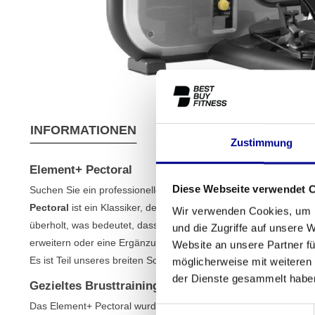
INFORMATIONEN
EIGENSCHAFTEN
VER
Zustimmung
Element+ Pectoral
Diese Webseite verwendet 
Suchen Sie ein professionelles und zuverlässiges Gerät, um Ihr
Pectoral
ist ein Klassiker, der sich in Tausenden von Fitnessstu
Wir verwenden Cookies, um I
überholt, was bedeutet, dass Sie Spitzenqualität zu einem sehr 
und die Zugriffe auf unsere 
erweitern oder eine Ergänzung für Ihren professionellen Fitness
Website an unsere Partner fü
Es ist Teil unseres breiten Sortiments an
Krafttrainingsgeräten
v
möglicherweise mit weiteren
der Dienste gesammelt habe
Gezieltes Brusttraining mit dem Element+ Pectoral
Das Element+ Pectoral wurde für ein effektives und sicheres Tra
Einwilligungsauswahl