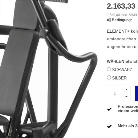
2.163,33
1.849,00 exkl. MwSt.
Bedingung:
ELEMENT+ kombin
umfangreichen L
angenehmen und
WÄHLEN SIE E
SCHWARZ
SILBER
Profession
einem wet
Mehr als 2