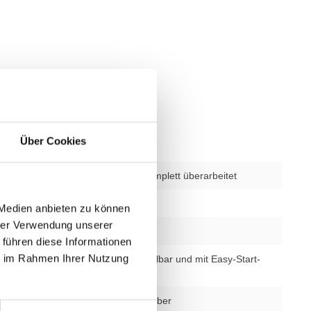
Über Cookies
verwendet – komplett überarbeitet
bschnitte
1
 Medien anbieten zu können
hrer Verwendung unserer
1 Jahr
 führen diese Informationen
ie im Rahmen Ihrer Nutzung
Sitzhöhe verstellbar und mit Easy-Start-
Funktion
schwarz oder silber