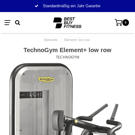
Standardmäßig ein Jahr Garantie
0
Startseite
/
Element+ low row
TechnoGym Element+ low row
TECHNOGYM