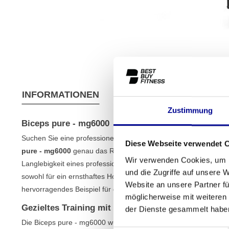
INFORMATIONEN
EIGENSCHAFTEN
VER
Zustimmung
Biceps pure - mg6000
Suchen Sie eine professionelle Maschine, um Ihre Bizeps isoliert
Diese Webseite verwendet 
pure - mg6000
genau das Richtige für Sie. Dieses vollständig üb
Wir verwenden Cookies, um I
Langlebigkeit eines professionellen Geräts, jedoch zu einem viel
und die Zugriffe auf unsere 
sowohl für ein ernsthaftes Home-Gym als auch für einen komple
Website an unsere Partner fü
hervorragendes Beispiel für die hochwertigen
Krafttrainingsgerä
möglicherweise mit weiteren
Gezieltes Training mit der Biceps pure - mg6000
der Dienste gesammelt habe
Die Biceps pure - mg6000 wurde für ein Ziel entwickelt: maxima