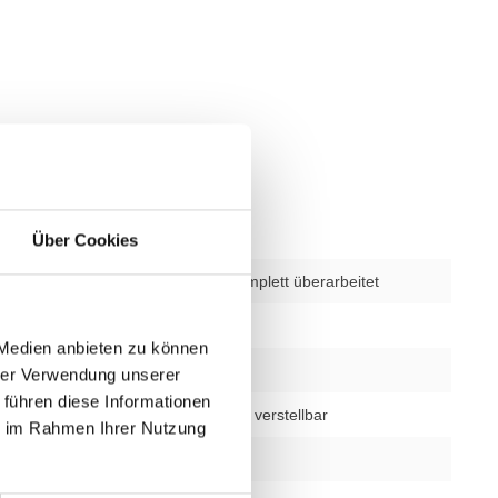
Über Cookies
verwendet – komplett überarbeitet
bschnitte
1
 Medien anbieten zu können
1 Jahr
hrer Verwendung unserer
 führen diese Informationen
Sitz in der Höhe verstellbar
ie im Rahmen Ihrer Nutzung
schwarz/gelb