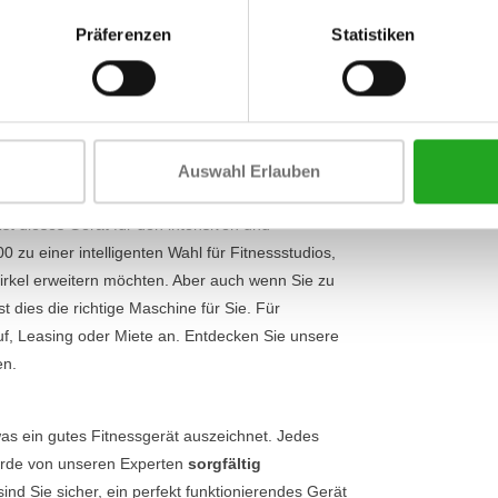
Umfang
inimieren Sie das Verletzungsrisiko und
Präferenzen
Statistiken
 sodass Sie immer die richtige Haltung für ein
Breite
ich um ein „plate loaded“-Gerät handelt,
Umfang
nzufügen. Dadurch ist die Maschine sowohl für
ihre Grenzen gehen wollen. Sehen Sie sich auch
 komplettes Training an.
Auswahl Erlauben
st dieses Gerät für den intensiven und
 zu einer intelligenten Wahl für Fitnessstudios,
irkel erweitern möchten. Aber auch wenn Sie zu
 dies die richtige Maschine für Sie. Für
f, Leasing oder Miete an. Entdecken Sie unsere
en.
was ein gutes Fitnessgerät auszeichnet. Jedes
wurde von unseren Experten
sorgfältig
sind Sie sicher, ein perfekt funktionierendes Gerät