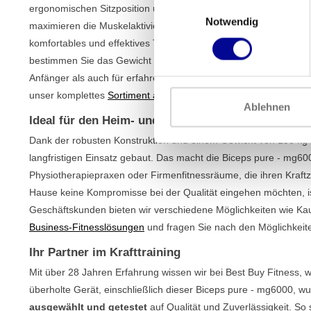
Einwilligungsauswahl
ergonomischen Sitzposition und der perfekten Bewegungsbahn m
Notwendig
maximieren die Muskelaktivierung. Der Sitz ist höhenverstellbar,
komfortables und effektives Training einnehmen können. Da es s
bestimmen Sie das Gewicht selbst, indem Sie Hantelscheiben hi
Anfänger als auch für erfahrene Kraftsportler geeignet, die an 
unser komplettes
Sortiment an Plate-Loaded-Maschinen
für ein
Ablehnen
Ideal für den Heim- und professionellen Gebrauch
Dank der robusten Konstruktion und einem Gewicht von 150 kg i
langfristigen Einsatz gebaut. Das macht die Biceps pure - mg6000
Physiotherapiepraxen oder Firmenfitnessräume, die ihren Kraftz
Hause keine Kompromisse bei der Qualität eingehen möchten, ist
Geschäftskunden bieten wir verschiedene Möglichkeiten wie Kau
Business-Fitnesslösungen
und fragen Sie nach den Möglichkeit
Ihr Partner im Krafttraining
Mit über 28 Jahren Erfahrung wissen wir bei Best Buy Fitness, 
überholte Gerät, einschließlich dieser Biceps pure - mg6000, 
ausgewählt und getestet
auf Qualität und Zuverlässigkeit. So 