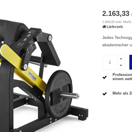
2.163,33
1.849,00 exkl. MwSt.
Lieferzeit:
Jedes Technogym
akademischer un
Profession
einem wet
Mehr als 2