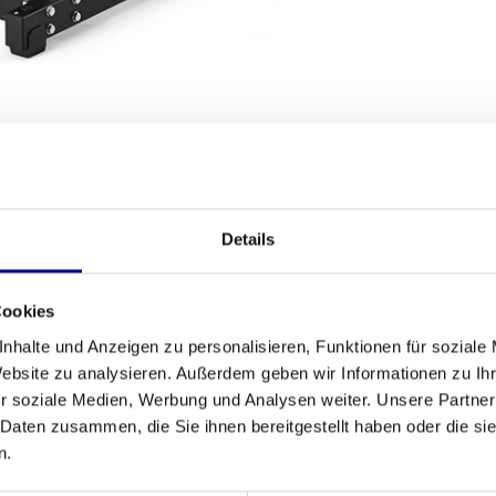
SANDBEDINGUNGEN
Details
Fitness
 und effektiv zu trainieren? Dann ist die
Biceps
Cookies
Anzahl der A
erholte Gerät bietet die Qualität und
nhalte und Anzeigen zu personalisieren, Funktionen für soziale
 faireren Preis. Es ist die perfekte Ergänzung
Garantie
Website zu analysieren. Außerdem geben wir Informationen zu I
tten Fitnessraum. Diese Maschine ist ein
r soziale Medien, Werbung und Analysen weiter. Unsere Partner
te
, die wir anbieten.
Anpassbar
 Daten zusammen, die Sie ihnen bereitgestellt haben oder die s
n.
Farbe
le Konzentration auf die Bizeps. Dank der