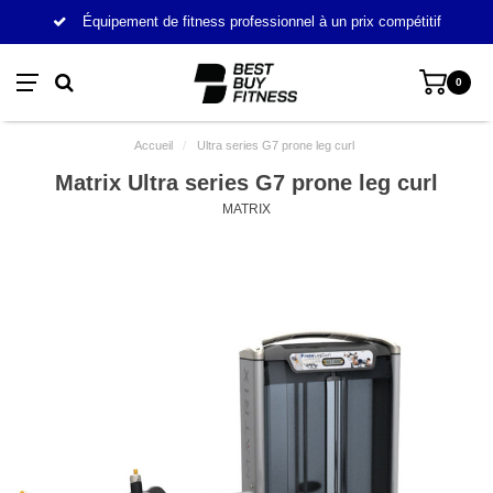
Équipement de fitness professionnel à un prix compétitif
0
Accueil
/
Ultra series G7 prone leg curl
Matrix Ultra series G7 prone leg curl
MATRIX