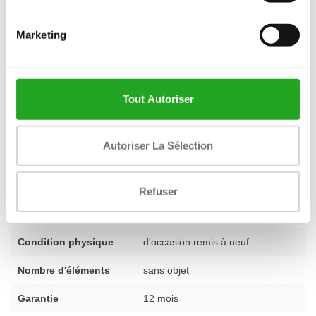
Votre leg press via Best Buy Fitness
Avec plus de 28 ans d'expérience dans l'industrie du fitness, nous
Marketing
savons exactement ce qu'un bon appareil doit offrir. Chaque
appareil de notre assortiment est soigneusement sélectionné et
testé, afin que vous soyez toujours assuré de la qualité. C'est
pourquoi nous offrons également une
garantie d'un an
standard
Tout Autoriser
sur cette leg press entièrement reconditionnée. Vous avez des
questions sur ce produit ou souhaitez des conseils sur
Autoriser La Sélection
l'aménagement de votre espace d'entraînement ? Notre équipe
de spécialistes est à votre disposition. N'hésitez pas à
nous
contacter
pour des conseils personnalisés.
Refuser
Condition physique
d'occasion remis à neuf
Nombre d'éléments
sans objet
Garantie
12 mois