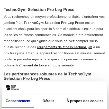
TechnoGym Selection Pro Leg Press
Vous recherchez un moyen professionnel et fiable d'entraîner vos
jambes ? La
TechnoGym Selection Pro Leg Press
est un
excellent choix pour les sportifs à domicile sérieux ainsi que pour
les salles de fitness commerciales. Ce modèle a été entièrement
reconditionné, ce qui signifie que vous pouvez compter sur la
qualité reconnue des
équipements de fitness TechnoGym
à un
prix très juste. Chaque appareil reconditionné est minutieusement
contrôlé par notre équipe, afin que vous puissiez commencer
votre
entraînement de force
en toute sérénité.
Les performances robustes de la TechnoGym
Selection Pro Leg Press
Cette leg press est conçue pour performer dans les conditions les
plus difficiles. Avec un poids de 280 kg et une construction en fer
solide, cet appareil offre une
stabilité exceptionnelle
pendant
Consentement
Détails
À propos des cookies
chaque entraînement. Le mouvement est fluide et