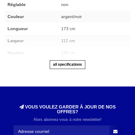
Réglable
non
Couleur
argent/noir
Longueur
173 cm
Largeur
112 cm
Hauteur
135 cm
all specifications
VOUS VOULEZ GARDER À JOUR DE NOS
OFFRES?
Alors abonnez-vous à notre newsletter!