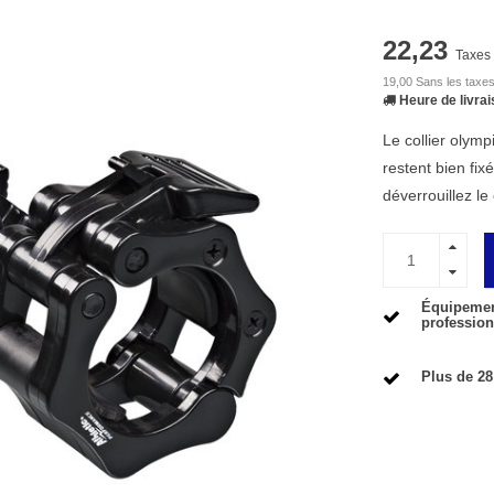
22,23
Taxes 
19,00 Sans les taxe
Heure de livrai
Le collier olym
restent bien fi
déverrouillez le
Équipement
profession
Plus de 28