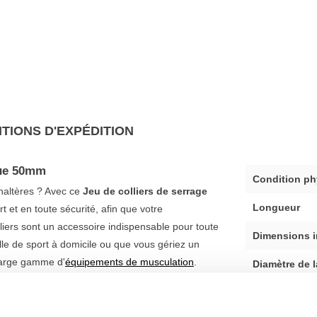
TIONS D'EXPÉDITION
ique 50mm
Condition ph
'haltères ? Avec ce
Jeu de colliers de serrage
Longueur
t et en toute sécurité, afin que votre
liers sont un accessoire indispensable pour toute
Dimensions i
e de sport à domicile ou que vous gériez un
 large gamme d'
équipements de musculation
.
Diamètre de 
r haltères en plastique 50mm
Haltères de d
d'utilisation et la durabilité. Grâce à leur diamètre