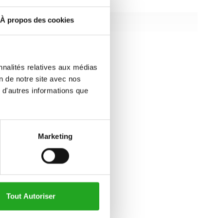
l supporté
sans objet
À propos des cookies
sans objet
0,5 kg
all specifications
nnalités relatives aux médias
on de notre site avec nos
 d'autres informations que
Marketing
Tout Autoriser