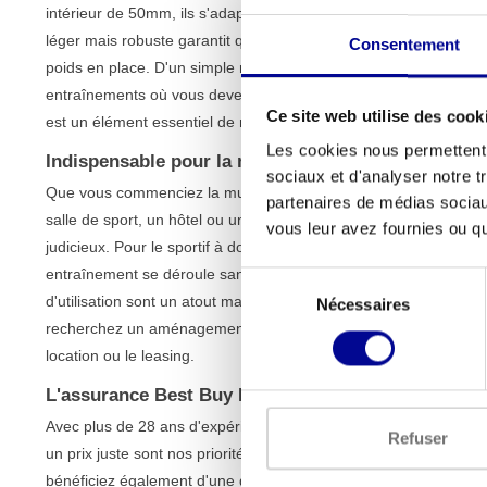
intérieur de 50mm, ils s'adaptent parfaitement à toutes les bar
léger mais robuste garantit que les colliers n'endommageront p
Consentement
poids en place. D'un simple mouvement de clic, vous les fixez ou 
entraînements où vous devez changer rapidement de poids, com
Ce site web utilise des cook
est un élément essentiel de notre collection de
poids et barres
.
Les cookies nous permettent d
Indispensable pour la maison et la salle de sport
sociaux et d'analyser notre t
Que vous commenciez la musculation chez vous ou que vous am
partenaires de médias sociaux
salle de sport, un hôtel ou un cabinet de physiothérapie, ces col
vous leur avez fournies ou qu'
judicieux. Pour le sportif à domicile, ils offrent la sécurité et 
entraînement se déroule sans accroc. Pour les environnements prof
Sélection
d'utilisation sont un atout majeur ; ils peuvent supporter sans p
Nécessaires
du
recherchez un aménagement complet ? Alors consultez nos
sol
consentement
location ou le leasing.
L'assurance Best Buy Fitness
Avec plus de 28 ans d'expérience, nous savons exactement ce qu
Refuser
un prix juste sont nos priorités, des plus grandes machines aux 
bénéficiez également d'une garantie standard d'un an sur ce jeu