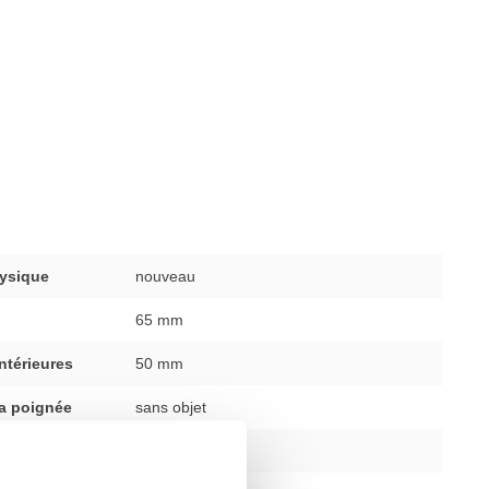
ysique
nouveau
65 mm
ntérieures
50 mm
la poignée
sans objet
iamètre
50 mm