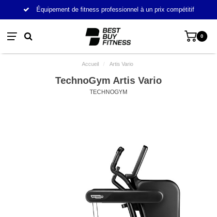
Équipement de fitness professionnel à un prix compétitif
0
Accueil
/
Artis Vario
TechnoGym Artis Vario
TECHNOGYM