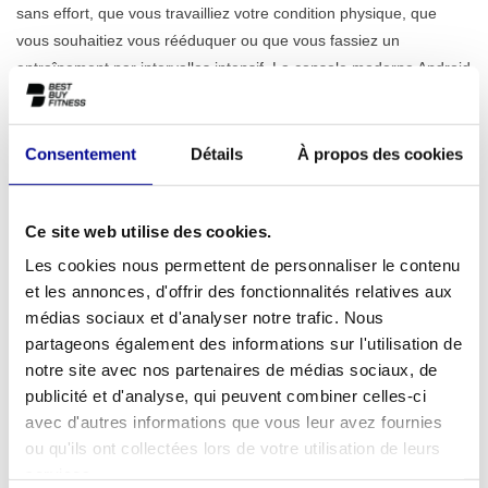
sans effort, que vous travailliez votre condition physique, que
vous souhaitiez vous rééduquer ou que vous fassiez un
entraînement par intervalles intensif. La console moderne Android
Unity offre un aperçu clair de vos performances et vous donne,
via les 20 programmes intégrés, tous les outils pour un
entraînement varié. Entraînez-vous en fonction de votre
Consentement
Détails
À propos des cookies
fréquence cardiaque avec les capteurs intégrés ou une ceinture
pectorale et tirez le meilleur parti de chaque séance. Cet appareil
Ce site web utilise des cookies.
est l'un des
crosstrainers
les plus polyvalents du marché.
Les cookies nous permettent de personnaliser le contenu
Pour chaque sportif et chaque espace
et les annonces, d'offrir des fonctionnalités relatives aux
Grâce à sa construction robuste et à un poids utilisateur maximal
médias sociaux et d'analyser notre trafic. Nous
de 160 kg, l'Artis Vario est conçu pour une utilisation intensive et
partageons également des informations sur l'utilisation de
quotidienne. Cela le rend idéal pour les sportifs à domicile
notre site avec nos partenaires de médias sociaux, de
exigeants qui attendent une qualité de salle de sport. En même
publicité et d'analyse, qui peuvent combiner celles-ci
temps, cet appareil est un choix judicieux pour les
avec d'autres informations que vous leur avez fournies
environnements professionnels. Pensez aux salles de sport qui
ou qu'ils ont collectées lors de votre utilisation de leurs
souhaitent offrir une expérience premium à leurs membres, aux
services.