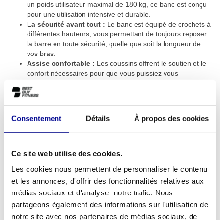
un poids utilisateur maximal de 180 kg, ce banc est conçu
pour une utilisation intensive et durable.
La sécurité avant tout :
Le banc est équipé de crochets à
différentes hauteurs, vous permettant de toujours reposer
la barre en toute sécurité, quelle que soit la longueur de
vos bras.
Assise confortable :
Les coussins offrent le soutien et le
confort nécessaires pour que vous puissiez vous
concentrer pleinement sur votre entraînement.
Dimensions professionnelles :
Avec une longueur de
180 cm et une largeur de 130 cm, ce banc s'intègre
parfaitement dans une configuration d'entraînement
Consentement
Détails
À propos des cookies
sérieuse. Découvrez également notre offre complète de
bancs et racks de fitness
.
Pour le sportif ambitieux et la salle de sport
Ce site web utilise des cookies.
professionnelle
Les cookies nous permettent de personnaliser le contenu
Ce banc incliné est un ajout précieux pour divers environnements.
et les annonces, d'offrir des fonctionnalités relatives aux
Êtes-vous un athlète de force expérimenté qui souhaite créer un
médias sociaux et d'analyser notre trafic. Nous
espace d'entraînement professionnel à domicile ? Alors ce
partageons également des informations sur l'utilisation de
modèle offre la qualité que vous attendez d'une salle de sport.
notre site avec nos partenaires de médias sociaux, de
Pour les salles de sport, les studios de coaching personnel et les