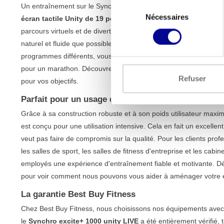
Sélection
Un entraînement sur le Synchro excite+ 1000 unity LIVE est tou
Nécessaires
du
écran tactile Unity de 19 pouces
, qui vous donne accès à u
consentement
parcours virtuels et de divertissements tels que Netflix ou You
naturel et fluide que possible, minimisant ainsi la charge sur vo
programmes différents, vous trouverez toujours le bon défi, qu
pour un marathon. Découvrez notre
gamme complète de vélos el
Refuser
pour vos objectifs.
Parfait pour un usage domestique et professionnel
Grâce à sa construction robuste et à son poids utilisateur maxi
est conçu pour une utilisation intensive. Cela en fait un excellent
veut pas faire de compromis sur la qualité. Pour les clients pr
les salles de sport, les salles de fitness d'entreprise et les cab
employés une expérience d'entraînement fiable et motivante. 
pour voir comment nous pouvons vous aider à aménager votre espa
La garantie Best Buy Fitness
Chez Best Buy Fitness, nous choisissons nos équipements avec 
le
Synchro excite+ 1000 unity LIVE
a été entièrement vérifié, 