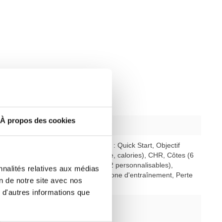
À propos des cookies
ysique
Remanié
rogrammes
26 programmes : Quick Start, Objectif
(temps, distance, calories), CHR, Côtes (6
programmes, 12 personnalisables),
nnalités relatives aux médias
Personnalisé, Zone d'entraînement, Perte
on de notre site avec nos
de poids
 d'autres informations que
iveaux
1 - 25
nt