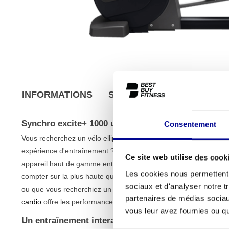
INFORMATIONS
SPÉCIFICATIONS
CONDI
Synchro excite+ 1000 unity LIVE
Consentement
Vous recherchez un vélo elliptique qui combine la qualité d'une 
expérience d'entraînement ? Le
Synchro excite+ 1000 unity L
Ce site web utilise des cook
appareil haut de gamme entièrement reconditionné de la gam
Les cookies nous permettent d
compter sur la plus haute qualité à un prix équitable. Que vous s
sociaux et d'analyser notre t
ou que vous recherchiez un appareil fiable pour votre espace de 
partenaires de médias sociaux
cardio
offre les performances que vous recherchez.
vous leur avez fournies ou qu'
Un entraînement interactif et fluide