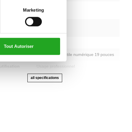
racique
oui
Marketing
fréquence
Oui
 résistance
Électronique
Tout Autoriser
Unity : écran tactile numérique 19 pouces
tilisation
Usage professionnel
all specifications