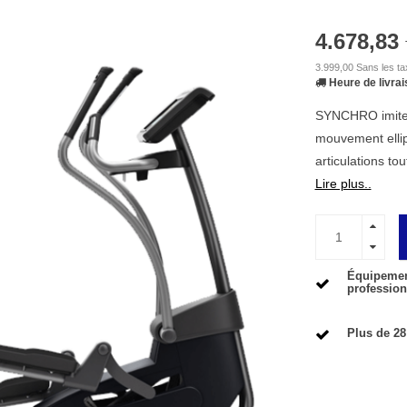
4.678,83
3.999,00 Sans les t
Heure de livrai
SYNCHRO imite 
mouvement ellip
articulations to
Lire plus..
Équipement
profession
Plus de 28