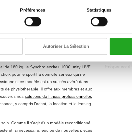
t sauf ennuyeux. La pièce maîtresse est le
grand
Ceinture tho
Préférences
Statistiques
n monde de programmes d'entraînement, de
possible
Tube. Le mouvement est conçu pour être aussi
Fonction de 
s articulations. Avec 25 niveaux de résistance et 26
cardiaque
e vous soyez débutant ou que vous vous entraîniez
liptiques
pour trouver la correspondance parfaite
Réglage de la
Autoriser La Sélection
Affichage
Fréquence d'u
mal de 180 kg, le Synchro excite+ 1000 unity LIVE
 choix pour le sportif à domicile sérieux qui ne
ofessionnels, ce modèle est un succès avéré dans
inets de physiothérapie. Il offre aux membres et aux
Découvrez nos
solutions de fitness professionnelles
ce, y compris l'achat, la location et le leasing.
soin. Comme il s'agit d'un modèle reconditionné,
testé et, si nécessaire, équipé de nouvelles pièces