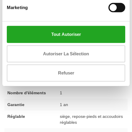
reconditionné, comme ce leg extension, est soigneusement
Marketing
sélectionné et testé par nos experts avant d'être proposé. Vous
êtes ainsi assuré d'un appareil fiable, prêt à l'emploi, incluant une
**garantie standard de 1 an**. Nous sommes ravis de vous aider
Tout Autoriser
à trouver l'équipement adapté à vos objectifs, que vous
recherchiez une seule machine ou que vous souhaitiez aménager
un espace complet. Vous avez des questions ? N'hésitez pas à
Autoriser La Sélection
nous contacter
pour des conseils personnalisés.
Refuser
Condition physique
utilisé - entièrement révisé
Nombre d'éléments
1
Garantie
1 an
Réglable
siège, repose-pieds et accoudoirs
réglables