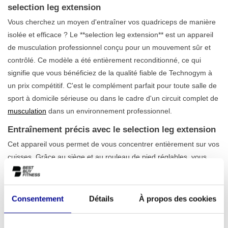
selection leg extension
Vous cherchez un moyen d'entraîner vos quadriceps de manière
isolée et efficace ? Le **selection leg extension** est un appareil
de musculation professionnel conçu pour un mouvement sûr et
contrôlé. Ce modèle a été entièrement reconditionné, ce qui
signifie que vous bénéficiez de la qualité fiable de Technogym à
un prix compétitif. C'est le complément parfait pour toute salle de
sport à domicile sérieuse ou dans le cadre d'un circuit complet de
musculation
dans un environnement professionnel.
Entraînement précis avec le selection leg extension
Cet appareil vous permet de vous concentrer entièrement sur vos
cuisses. Grâce au siège et au rouleau de pied réglables, vous
trouverez toujours la bonne posture d'entraînement, ce qui
augmente l'efficacité et réduit le risque de blessures. Le
mouvement est fluide et naturel, ce qui vous permet de solliciter
Consentement
Détails
À propos des cookies
les muscles de manière optimale. Avec un
bloc de poids de 95
kg
, le selection leg extension offre un défi suffisant aussi bien