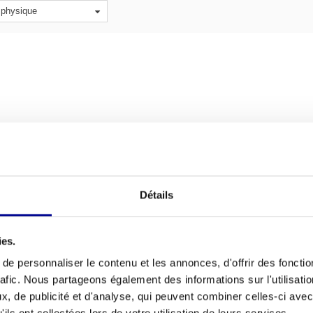
 physique
Détails
 Plate Pro5
ies.
00
Taxes incluses
e personnaliser le contenu et les annonces, d'offrir des fonctio
rafic. Nous partageons également des informations sur l'utilisati
 Plate pour un entraînement de 
, de publicité et d'analyse, qui peuvent combiner celles-ci avec