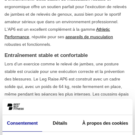
ergonomique offre un soutien parfait pour l'exécution de relevés
de jambes et de relevés de genoux, aussi bien pour le sportif
amateur sérieux que dans un environnement professionnel.
L'AP6 est un excellent complément à la gamme
Athletic
Performance
, réputée pour ses
appareils de musculation
robustes et fonctionnels.
Entraînement stable et confortable
Lors d'un exercice comme le relevé de jambes, une posture
stable est cruciale pour une exécution correcte et la prévention
des blessures. Le Leg Raise AP6 est construit avec un cadre
solide qui, avec un poids de 64 kg, reste fermement en place,
même pendant les séances les plus intenses. Les coussins épais
et confortables pour le dos et les avant-bras offrent un
soutien
ergonomique
, vous permettant de vous concentrer entièrement
sur vos abdominaux sans solliciter inutilement votre dos ou vos
Consentement
Détails
À propos des cookies
épaules. L'appareil est conçu pour la durabilité et une utilisation
intensive, ce qui en fait un choix fiable pour tout espace