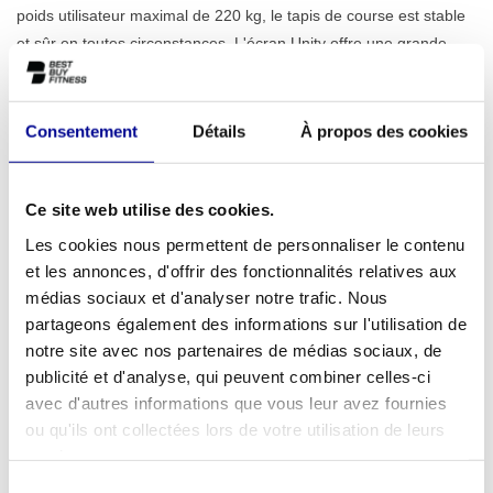
poids utilisateur maximal de 220 kg, le tapis de course est stable
et sûr en toutes circonstances. L'écran Unity offre une grande
variété de programmes d'entraînement, des sessions ciblées aux
entraînements basés sur la fréquence cardiaque, pour que
chaque séance soit différente. Découvrez également notre
Consentement
Détails
À propos des cookies
gamme complète de
tapis de course professionnels
pour plus
d'options.
Ce site web utilise des cookies.
Parfait pour un usage domestique et professionnel
Les cookies nous permettent de personnaliser le contenu
Que vous soyez un sportif passionné à domicile recherchant la
et les annonces, d'offrir des fonctionnalités relatives aux
qualité d'une salle de sport ou que vous souhaitiez aménager un
médias sociaux et d'analyser notre trafic. Nous
espace de fitness professionnel, le Run Artis Unity est un
partageons également des informations sur l'utilisation de
excellent choix. L'appareil est conçu pour une utilisation
notre site avec nos partenaires de médias sociaux, de
quotidienne intensive et s'intègre donc parfaitement dans une
publicité et d'analyse, qui peuvent combiner celles-ci
salle de sport, un centre de fitness d'entreprise, un hôtel ou un
avec d'autres informations que vous leur avez fournies
cabinet de physiothérapie. Sa construction durable et ses
ou qu'ils ont collectées lors de votre utilisation de leurs
performances fiables garantissent que vous investissez dans un
services.
appareil qui durera des années. Pour les entrepreneurs, nous
Sélection