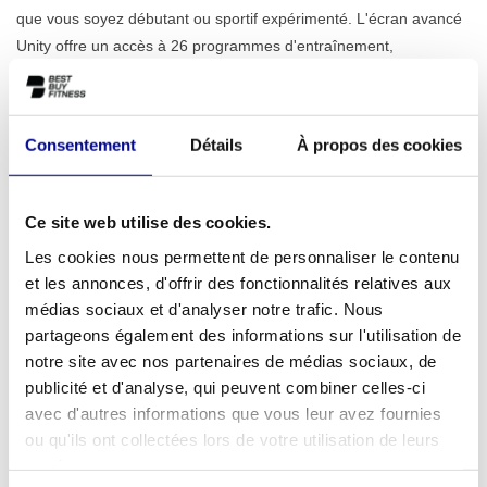
que vous soyez débutant ou sportif expérimenté. L'écran avancé
Unity offre un accès à 26 programmes d'entraînement,
garantissant que chaque séance reste variée et motivante. Le
cadre robuste a un poids utilisateur maximal de 220 kg, ce qui
souligne la durabilité et la qualité professionnelle de l'appareil.
Consentement
Détails
À propos des cookies
Découvrez également notre
gamme complète de vélos semi-
allongés
pour plus d'options.
À qui ce vélo semi-allongé est-il idéal ?
Ce site web utilise des cookies.
Le Nouveau Recline Excite+ Unity est un choix polyvalent pour un
Les cookies nous permettent de personnaliser le contenu
large éventail d'utilisateurs. Pour les sportifs à domicile qui
et les annonces, d'offrir des fonctionnalités relatives aux
recherchent un appareil de qualité salle de sport, c'est la solution
médias sociaux et d'analyser notre trafic. Nous
parfaite. L'accès facile et la position assise confortable le rendent
partageons également des informations sur l'utilisation de
notre site avec nos partenaires de médias sociaux, de
également très adapté à la rééducation ou aux personnes
publicité et d'analyse, qui peuvent combiner celles-ci
souhaitant minimiser la charge articulaire. Pour les clients
avec d'autres informations que vous leur avez fournies
professionnels tels que les salles de sport, les cabinets de
ou qu'ils ont collectées lors de votre utilisation de leurs
physiothérapie, les hôtels ou les entreprises, c'est un
services.
investissement fiable et durable qui peut supporter une utilisation