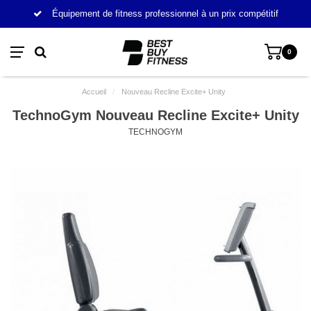
Équipement de fitness professionnel à un prix compétitif
0
Accueil
/
Nouveau Recline Excite+ Unity
TechnoGym Nouveau Recline Excite+ Unity
TECHNOGYM